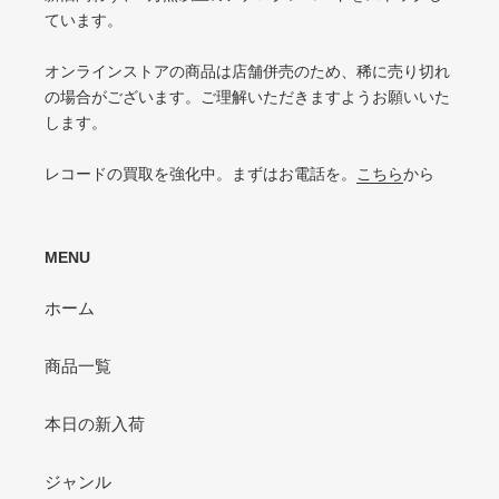
目立つリングウェアや底抜け・裂け・書き込み・カットがある / アメリカ買付
P（POOR）
ています。
の中古盤として標準的な状態
針飛び・ソリがあり、おすすめできない
VG-（VERY GOOD-）
オンラインストアの商品は店舗併売のため、稀に売り切れ
ひどいリングウェアや底抜け・裂け・書き込みなどがある
の場合がございます。ご理解いただきますようお願いいた
します。
P（POOR）
VG-よりジャケットの状態が悪くおすすめできない
レコードの買取を強化中。まずはお電話を。
こちら
から
MENU
ホーム
商品一覧
本日の新入荷
ジャンル