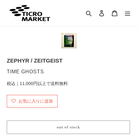
コ
ン
検索
ログイン
カート
テ
ン
ツ
に
ス
キ
ッ
ZEPHYR / ZEITGEIST
プ
す
販
TIME GHOSTS
る
売
税込｜11,000円以上で送料無料
元
お気に入りに追加
out of stock