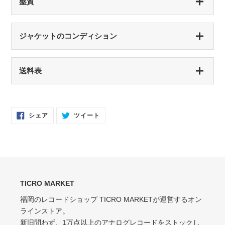
盤質
S（シールド盤）
ジャケットのコンディション
未開封・新品
NM（NEAR MINT）
S（シールド盤）
送料表
開封済み・新品同様
未開封・新品
EX（EXCELLENT）
NM（NEAR MINT）
軽いスレなどあるが音に影響なし
開封済み・新品同様
Facebook
Twitter
シェア
ツイート
で
に
EX-（EXCELLENT-）
シ
投
EX（EXCELLENT）
ェ
稿
ア
す
軽いスレ・スリキズがあるが、音にほとんど影響ない程度 / 中古盤として標準
少々スレ・シワなどあるがほとんど気にならない / カット・ドリルホール・底
す
る
的な状態
る
抜けなし
VG（VERY GOOD）
EX-（EXCELLENT-）
キズなどで少々ノイズが出る
TICRO MARKET
スレ・シワ・リングウェア・カット・ドリルホール、底抜けが気にならない
程度にある
福岡のレコードショップ TICRO MARKETが運営するオン
VG-（VERY GOOD-）
ラインストア。
VG（VERY GOOD）
キズ・ノイズが目立つ
新旧問わず、1万点以上のアナログレコードをストックし