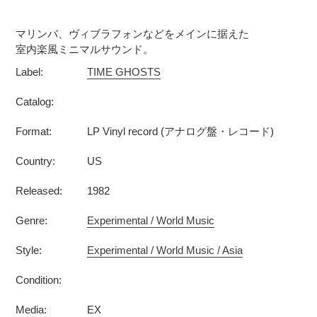
カ
ー
マリンバ、ヴィブラフォンなどをメインに据えた
ト
室内楽風ミニマルサウンド。
に
Label:
TIME GHOSTS
商
品
Catalog:
を
追
Format:
LP Vinyl record (アナログ盤・レコード)
加
す
Country:
US
る
Released:
1982
Genre:
Experimental / World Music
Style:
Experimental / World Music / Asia
Condition:
Media:
EX