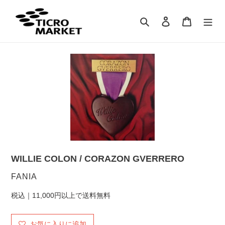
コ
ン
検索
ログイン
カート
テ
ン
ツ
に
ス
キ
ッ
プ
す
る
WILLIE COLON / CORAZON GVERRERO
販
FANIA
売
税込｜11,000円以上で送料無料
元
お気に入りに追加