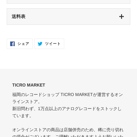
NM（NEAR MINT）
S（シールド盤）
送料表
開封済み・新品同様
未開封・新品
EX（EXCELLENT）
NM（NEAR MINT）
軽いスレなどあるが音に影響なし
開封済み・新品同様
Facebook
Twitter
シェア
ツイート
で
に
EX-（EXCELLENT-）
シ
投
EX（EXCELLENT）
ェ
稿
ア
す
軽いスレ・スリキズがあるが、音にほとんど影響ない程度 / 中古盤として標準
少々スレ・シワなどあるがほとんど気にならない / カット・ドリルホール・底
す
る
的な状態
る
抜けなし
VG（VERY GOOD）
EX-（EXCELLENT-）
キズなどで少々ノイズが出る
TICRO MARKET
スレ・シワ・リングウェア・カット・ドリルホール、底抜けが気にならない
程度にある
福岡のレコードショップ TICRO MARKETが運営するオン
VG-（VERY GOOD-）
ラインストア。
VG（VERY GOOD）
キズ・ノイズが目立つ
新旧問わず、1万点以上のアナログレコードをストックし
目立つリングウェアや底抜け・裂け・書き込み・カットがある / アメリカ買付
P（POOR）
ています。
の中古盤として標準的な状態
針飛び・ソリがあり、おすすめできない
VG-（VERY GOOD-）
オンラインストアの商品は店舗併売のため、稀に売り切れ
ひどいリングウェアや底抜け・裂け・書き込みなどがある
の場合がございます。ご理解いただきますようお願いいた