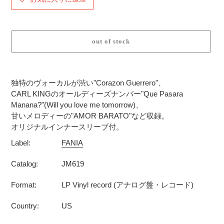
out of stock
カ
ー
独特のヴォーカルが渋い"Corazon Guerrero"、
ト
CARL KINGのオールディーズナンバー"Que Pasara
に
Manana?"(Will you love me tomorrow)、
商
甘いメロディーの"AMOR BARATO"など収録。
品
オリジナルインナースリーブ付。
を
Label:
FANIA
追
加
Catalog:
JM619
す
る
Format:
LP Vinyl record (アナログ盤・レコード)
Country:
US