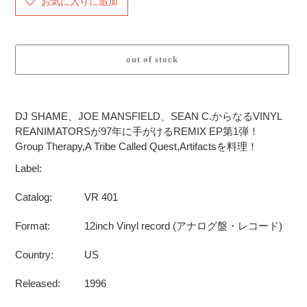
お気に入りに追加
out of stock
カ
ー
DJ SHAME、JOE MANSFIELD、SEAN C.からなるVINYL
ト
REANIMATORSが97年に手がけるREMIX EP第1弾！
に
Group Therapy,A Tribe Called Quest,Artifactsを料理！
商
Label:
品
を
Catalog:
VR 401
追
加
Format:
12inch Vinyl record (アナログ盤・レコード)
す
る
Country:
US
Released:
1996