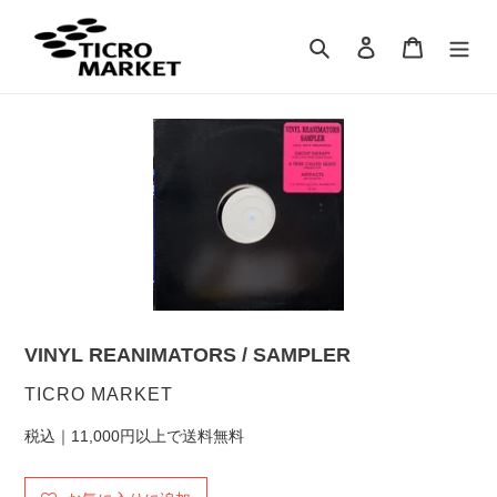
コ
ン
検索
ログイン
カート
テ
ン
ツ
に
ス
キ
ッ
プ
す
る
VINYL REANIMATORS / SAMPLER
販
TICRO MARKET
売
税込｜11,000円以上で送料無料
元