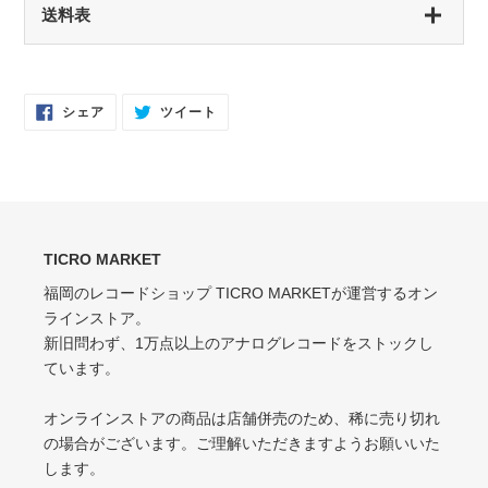
送料表
開封済み・新品同様
未開封・新品
EX（EXCELLENT）
NM（NEAR MINT）
軽いスレなどあるが音に影響なし
開封済み・新品同様
Facebook
Twitter
シェア
ツイート
で
に
EX-（EXCELLENT-）
シ
投
EX（EXCELLENT）
ェ
稿
ア
す
軽いスレ・スリキズがあるが、音にほとんど影響ない程度 / 中古盤として標準
少々スレ・シワなどあるがほとんど気にならない / カット・ドリルホール・底
す
る
的な状態
る
抜けなし
VG（VERY GOOD）
EX-（EXCELLENT-）
キズなどで少々ノイズが出る
TICRO MARKET
スレ・シワ・リングウェア・カット・ドリルホール、底抜けが気にならない
程度にある
福岡のレコードショップ TICRO MARKETが運営するオン
VG-（VERY GOOD-）
ラインストア。
VG（VERY GOOD）
キズ・ノイズが目立つ
新旧問わず、1万点以上のアナログレコードをストックし
目立つリングウェアや底抜け・裂け・書き込み・カットがある / アメリカ買付
P（POOR）
ています。
の中古盤として標準的な状態
針飛び・ソリがあり、おすすめできない
VG-（VERY GOOD-）
オンラインストアの商品は店舗併売のため、稀に売り切れ
ひどいリングウェアや底抜け・裂け・書き込みなどがある
の場合がございます。ご理解いただきますようお願いいた
します。
P（POOR）