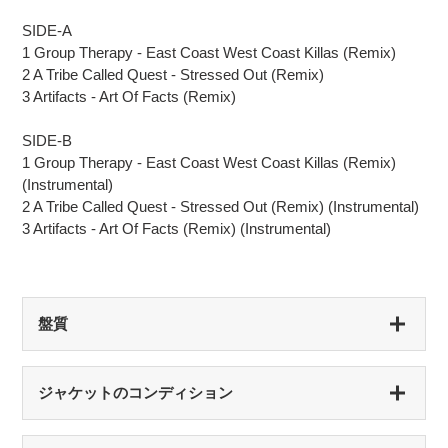
SIDE-A
1 Group Therapy - East Coast West Coast Killas (Remix)
2 A Tribe Called Quest - Stressed Out (Remix)
3 Artifacts - Art Of Facts (Remix)
SIDE-B
1 Group Therapy - East Coast West Coast Killas (Remix)
(Instrumental)
2 A Tribe Called Quest - Stressed Out (Remix) (Instrumental)
3 Artifacts - Art Of Facts (Remix) (Instrumental)
盤質
S（シールド盤）
ジャケットのコンディション
未開封・新品
NM（NEAR MINT）
S（シールド盤）