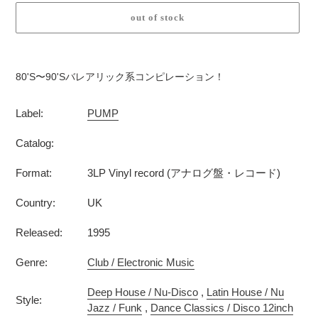
out of stock
カ
ー
80'S〜90'Sバレアリック系コンピレーション！
ト
に
Label:
PUMP
商
品
Catalog:
を
追
Format:
3LP Vinyl record (アナログ盤・レコード)
加
す
Country:
UK
る
Released:
1995
Genre:
Club / Electronic Music
Deep House / Nu-Disco
,
Latin House / Nu
Style:
Jazz / Funk
,
Dance Classics / Disco 12inch