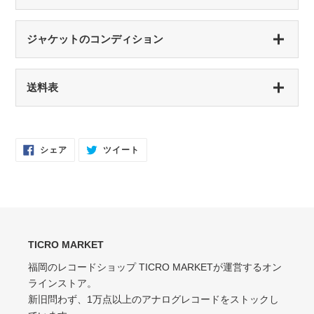
S（シールド盤）
ジャケットのコンディション
未開封・新品
NM（NEAR MINT）
S（シールド盤）
送料表
開封済み・新品同様
未開封・新品
EX（EXCELLENT）
NM（NEAR MINT）
軽いスレなどあるが音に影響なし
開封済み・新品同様
Facebook
Twitter
シェア
ツイート
で
に
EX-（EXCELLENT-）
シ
投
EX（EXCELLENT）
ェ
稿
ア
す
軽いスレ・スリキズがあるが、音にほとんど影響ない程度 / 中古盤として標準
少々スレ・シワなどあるがほとんど気にならない / カット・ドリルホール・底
す
る
的な状態
る
抜けなし
VG（VERY GOOD）
EX-（EXCELLENT-）
キズなどで少々ノイズが出る
TICRO MARKET
スレ・シワ・リングウェア・カット・ドリルホール、底抜けが気にならない
程度にある
福岡のレコードショップ TICRO MARKETが運営するオン
VG-（VERY GOOD-）
ラインストア。
VG（VERY GOOD）
キズ・ノイズが目立つ
新旧問わず、1万点以上のアナログレコードをストックし
目立つリングウェアや底抜け・裂け・書き込み・カットがある / アメリカ買付
P（POOR）