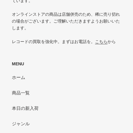
ています。
の中古盤として標準的な状態
針飛び・ソリがあり、おすすめできない
VG-（VERY GOOD-）
オンラインストアの商品は店舗併売のため、稀に売り切れ
ひどいリングウェアや底抜け・裂け・書き込みなどがある
の場合がございます。ご理解いただきますようお願いいた
します。
P（POOR）
VG-よりジャケットの状態が悪くおすすめできない
レコードの買取を強化中。まずはお電話を。
こちら
から
MENU
ホーム
商品一覧
本日の新入荷
ジャンル