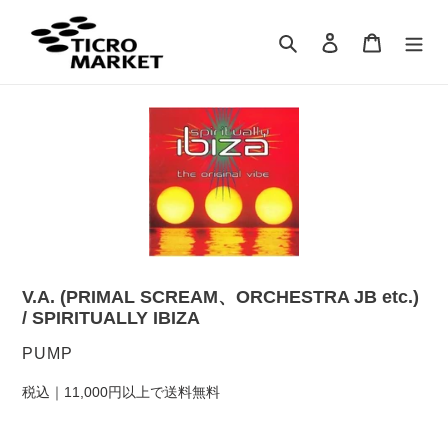
コ
ン
検索
ログイン
カート
テ
ン
ツ
に
ス
キ
ッ
プ
す
る
V.A. (PRIMAL SCREAM、ORCHESTRA JB etc.)
/ SPIRITUALLY IBIZA
販
PUMP
売
税込｜11,000円以上で送料無料
元