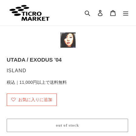
コ
ン
検索
ログイン
カート
テ
ン
ツ
に
ス
キ
ッ
UTADA / EXODUS '04
プ
す
販
ISLAND
る
売
税込｜11,000円以上で送料無料
元
お気に入りに追加
out of stock