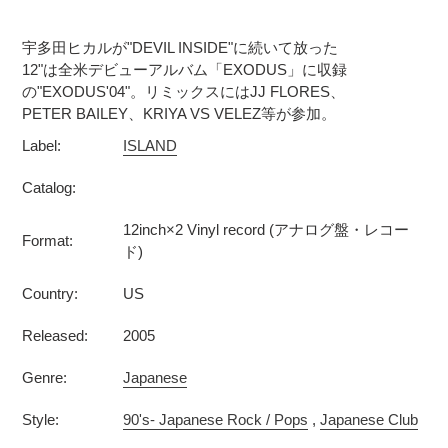
カ
ー
宇多田ヒカルが"DEVIL INSIDE"に続いて放った
ト
12"は全米デビューアルバム「EXODUS」に収録
に
の"EXODUS'04"。リミックスにはJJ FLORES、
商
PETER BAILEY、KRIYA VS VELEZ等が参加。
品
Label:
ISLAND
を
追
Catalog:
加
す
12inch×2 Vinyl record (アナログ盤・レコー
Format:
る
ド)
Country:
US
Released:
2005
Genre:
Japanese
Style:
90's- Japanese Rock / Pops
,
Japanese Club