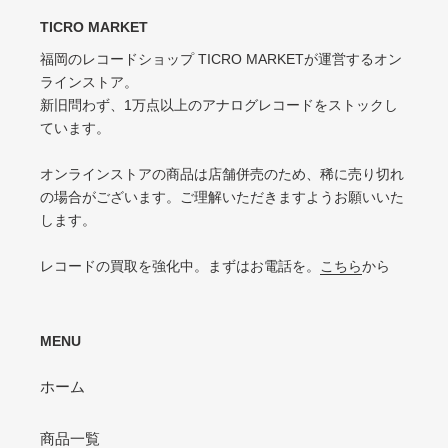
キズなどで少々ノイズが出る
TICRO MARKET
スレ・シワ・リングウェア・カット・ドリルホール、底抜けが気にならない
程度にある
福岡のレコードショップ TICRO MARKETが運営するオン
VG-（VERY GOOD-）
ラインストア。
VG（VERY GOOD）
キズ・ノイズが目立つ
新旧問わず、1万点以上のアナログレコードをストックし
目立つリングウェアや底抜け・裂け・書き込み・カットがある / アメリカ買付
P（POOR）
ています。
の中古盤として標準的な状態
針飛び・ソリがあり、おすすめできない
VG-（VERY GOOD-）
オンラインストアの商品は店舗併売のため、稀に売り切れ
ひどいリングウェアや底抜け・裂け・書き込みなどがある
の場合がございます。ご理解いただきますようお願いいた
します。
P（POOR）
VG-よりジャケットの状態が悪くおすすめできない
レコードの買取を強化中。まずはお電話を。
こちら
から
MENU
ホーム
商品一覧