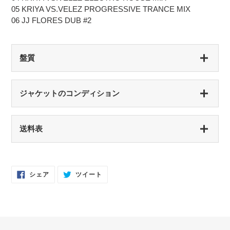
05 KRIYA VS.VELEZ PROGRESSIVE TRANCE MIX
06 JJ FLORES DUB #2
盤質
S（シールド盤）
ジャケットのコンディション
未開封・新品
NM（NEAR MINT）
S（シールド盤）
送料表
開封済み・新品同様
未開封・新品
EX（EXCELLENT）
NM（NEAR MINT）
軽いスレなどあるが音に影響なし
開封済み・新品同様
Facebook
Twitter
シェア
ツイート
で
に
EX-（EXCELLENT-）
シ
投
EX（EXCELLENT）
ェ
稿
ア
す
軽いスレ・スリキズがあるが、音にほとんど影響ない程度 / 中古盤として標準
少々スレ・シワなどあるがほとんど気にならない / カット・ドリルホール・底
す
る
的な状態
る
抜けなし
VG（VERY GOOD）
EX-（EXCELLENT-）