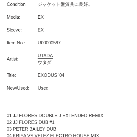
Condition:
ジャケット盤質共に良好。
Media:
EX
Sleeve:
EX
Item No.:
U00000597
UTADA
Artist:
ウタダ
Title:
EXODUS '04
New/Used:
Used
01 JJ FLORES DOUBLE J EXTENDED REMIX
02 JJ FLORES DUB #1
03 PETER BAILEY DUB
04 KRIYA VS.VELEZ ELECTRO HOUSE MIX