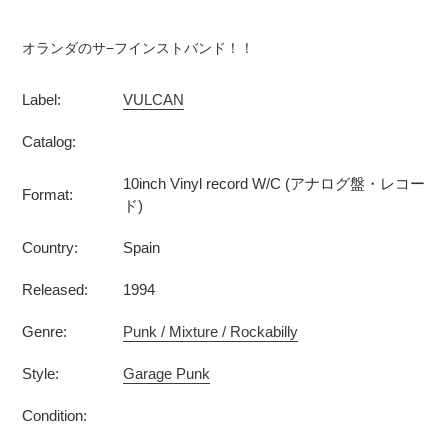
カ
ー
オランダのサ−フインストバンド！！
ト
に
Label:
VULCAN
商
品
Catalog:
を
追
10inch Vinyl record W/C (アナログ盤・レコー
Format:
加
ド)
す
る
Country:
Spain
Released:
1994
Genre:
Punk / Mixture / Rockabilly
Style:
Garage Punk
Condition: