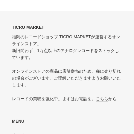
ア
す
軽いスレ・スリキズがあるが、音にほとんど影響ない程度 / 中古盤として標準
少々スレ・シワなどあるがほとんど気にならない / カット・ドリルホール・底
す
る
的な状態
る
抜けなし
VG（VERY GOOD）
EX-（EXCELLENT-）
キズなどで少々ノイズが出る
TICRO MARKET
スレ・シワ・リングウェア・カット・ドリルホール、底抜けが気にならない
程度にある
福岡のレコードショップ TICRO MARKETが運営するオン
VG-（VERY GOOD-）
ラインストア。
VG（VERY GOOD）
キズ・ノイズが目立つ
新旧問わず、1万点以上のアナログレコードをストックし
目立つリングウェアや底抜け・裂け・書き込み・カットがある / アメリカ買付
P（POOR）
ています。
の中古盤として標準的な状態
針飛び・ソリがあり、おすすめできない
VG-（VERY GOOD-）
オンラインストアの商品は店舗併売のため、稀に売り切れ
ひどいリングウェアや底抜け・裂け・書き込みなどがある
の場合がございます。ご理解いただきますようお願いいた
します。
P（POOR）
VG-よりジャケットの状態が悪くおすすめできない
レコードの買取を強化中。まずはお電話を。
こちら
から
MENU