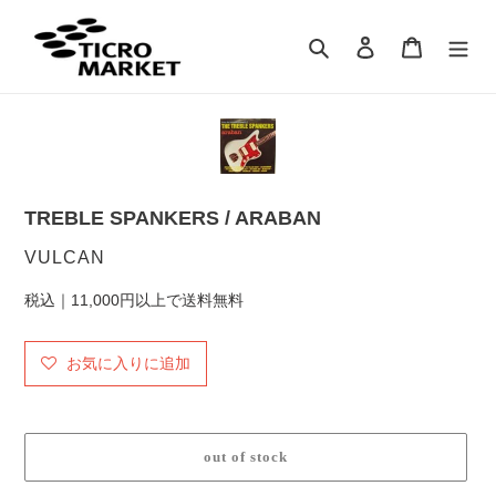
コ
ン
検索
ログイン
カート
テ
ン
ツ
に
ス
キ
ッ
TREBLE SPANKERS / ARABAN
プ
す
販
VULCAN
る
売
税込｜11,000円以上で送料無料
元
お気に入りに追加
out of stock