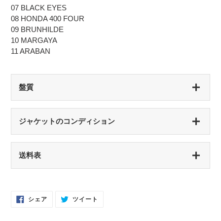
07 BLACK EYES
08 HONDA 400 FOUR
09 BRUNHILDE
10 MARGAYA
11 ARABAN
盤質
S（シールド盤）
ジャケットのコンディション
未開封・新品
NM（NEAR MINT）
S（シールド盤）
送料表
開封済み・新品同様
未開封・新品
EX（EXCELLENT）
NM（NEAR MINT）
軽いスレなどあるが音に影響なし
開封済み・新品同様
Facebook
Twitter
シェア
ツイート
で
に
EX-（EXCELLENT-）
シ
投
EX（EXCELLENT）
ェ
稿