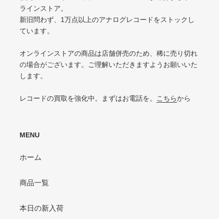
ラインストア。
VG（VERY GOOD）
キズ・ノイズが目立つ
新旧問わず、1万点以上のアナログレコードをストックし
目立つリングウェアや底抜け・裂け・書き込み・カットがある / アメリカ買付
P（POOR）
ています。
の中古盤として標準的な状態
針飛び・ソリがあり、おすすめできない
VG-（VERY GOOD-）
オンラインストアの商品は店舗併売のため、稀に売り切れ
ひどいリングウェアや底抜け・裂け・書き込みなどがある
の場合がございます。ご理解いただきますようお願いいた
します。
P（POOR）
VG-よりジャケットの状態が悪くおすすめできない
レコードの買取を強化中。まずはお電話を。
こちら
から
MENU
ホーム
商品一覧
本日の新入荷