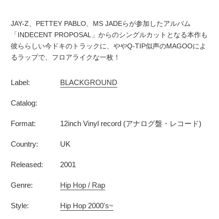
カ
ー
JAY-Z、PETTEY PABLO、MS JADEらが参加したアルバム
ト
「INDECENT PROPOSAL」からのシングルカットとなる本作も
に
彼ららしい今ドキのトラックに、ややQ-TIP似声のMAGOOによ
商
るラップで、フロアライクな一枚！
品
を
Label:
BLACKGROUND
追
加
Catalog:
す
る
Format:
12inch Vinyl record (アナログ盤・レコード)
Country:
UK
Released:
2001
Genre:
Hip Hop / Rap
Style:
Hip Hop 2000's~