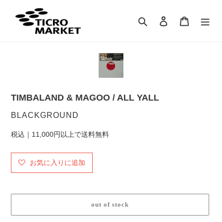
コ
ン
検索
ログイン
カート
テ
ン
ツ
に
ス
キ
ッ
TIMBALAND & MAGOO / ALL YALL
プ
す
販
BLACKGROUND
る
売
税込｜11,000円以上で送料無料
元
お気に入りに追加
out of stock