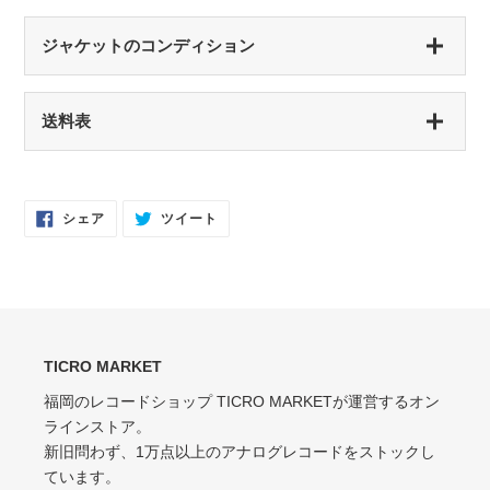
S（シールド盤）
ジャケットのコンディション
未開封・新品
NM（NEAR MINT）
S（シールド盤）
送料表
開封済み・新品同様
未開封・新品
EX（EXCELLENT）
NM（NEAR MINT）
軽いスレなどあるが音に影響なし
開封済み・新品同様
Facebook
Twitter
シェア
ツイート
で
に
EX-（EXCELLENT-）
シ
投
EX（EXCELLENT）
ェ
稿
ア
す
軽いスレ・スリキズがあるが、音にほとんど影響ない程度 / 中古盤として標準
少々スレ・シワなどあるがほとんど気にならない / カット・ドリルホール・底
す
る
的な状態
る
抜けなし
VG（VERY GOOD）
EX-（EXCELLENT-）
キズなどで少々ノイズが出る
TICRO MARKET
スレ・シワ・リングウェア・カット・ドリルホール、底抜けが気にならない
程度にある
福岡のレコードショップ TICRO MARKETが運営するオン
VG-（VERY GOOD-）
ラインストア。
VG（VERY GOOD）
キズ・ノイズが目立つ
新旧問わず、1万点以上のアナログレコードをストックし
目立つリングウェアや底抜け・裂け・書き込み・カットがある / アメリカ買付
P（POOR）
ています。
の中古盤として標準的な状態