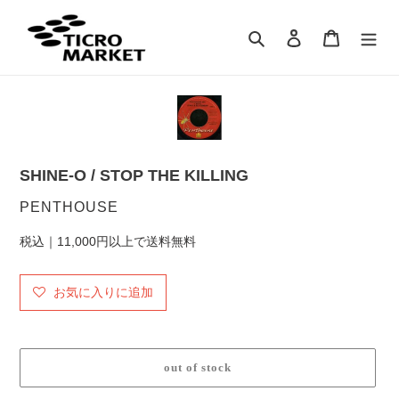
コ
ン
検索
ログイン
カート
テ
ン
ツ
に
ス
キ
ッ
SHINE-O / STOP THE KILLING
プ
す
販
PENTHOUSE
る
売
税込｜11,000円以上で送料無料
元
お気に入りに追加
out of stock