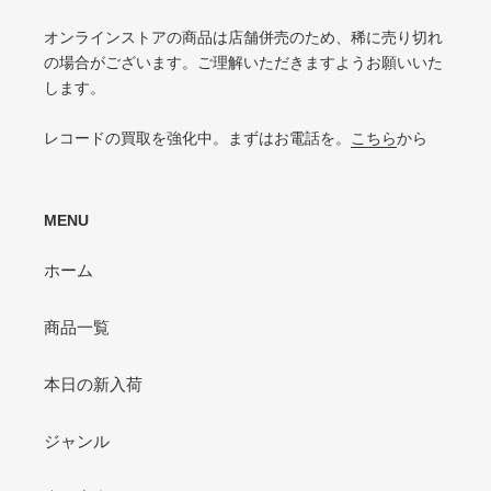
針飛び・ソリがあり、おすすめできない
VG-（VERY GOOD-）
オンラインストアの商品は店舗併売のため、稀に売り切れ
ひどいリングウェアや底抜け・裂け・書き込みなどがある
の場合がございます。ご理解いただきますようお願いいた
します。
P（POOR）
VG-よりジャケットの状態が悪くおすすめできない
レコードの買取を強化中。まずはお電話を。
こちら
から
MENU
ホーム
商品一覧
本日の新入荷
ジャンル