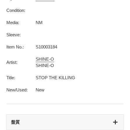
Condition:
Media:
NM
Sleeve:
Item No.:
S10003184
SHINE-O
Artist:
SHINE-O
Title:
STOP THE KILLING
New/Used:
New
盤質