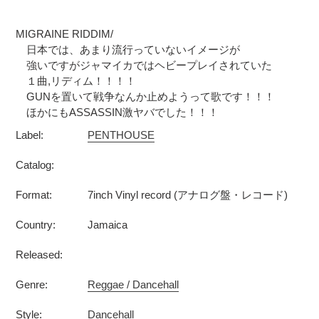
カ
ー
MIGRAINE RIDDIM/
ト
日本では、あまり流行っていないイメージが
に
強いですがジャマイカではヘビープレイされていた
商
１曲,リディム！！！！
品
GUNを置いて戦争なんか止めようって歌です！！！
を
ほかにもASSASSIN激ヤバでした！！！
追
Label:
PENTHOUSE
加
す
Catalog:
る
Format:
7inch Vinyl record (アナログ盤・レコード)
Country:
Jamaica
Released:
Genre:
Reggae / Dancehall
Style:
Dancehall