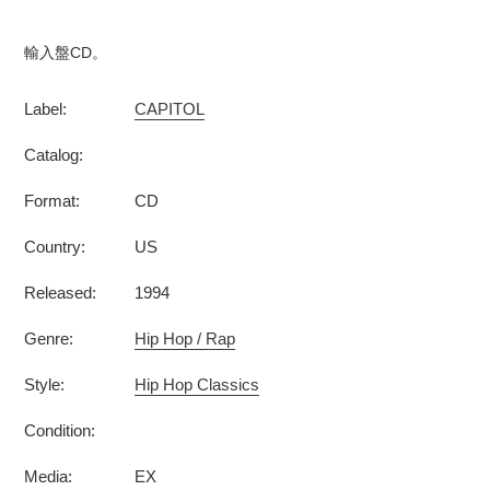
カ
ー
輸入盤CD。
ト
に
Label:
CAPITOL
商
品
Catalog:
を
追
Format:
CD
加
す
Country:
US
る
Released:
1994
Genre:
Hip Hop / Rap
Style:
Hip Hop Classics
Condition:
Media:
EX