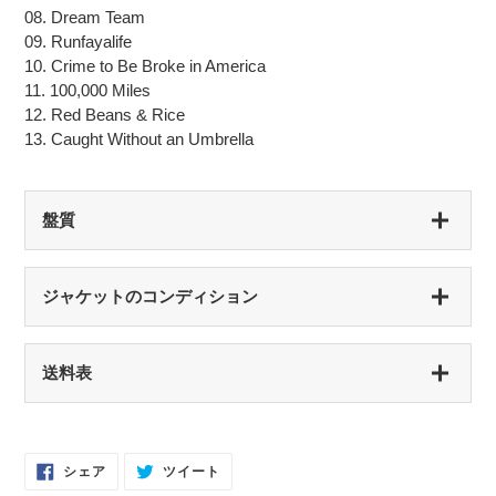
08. Dream Team
09. Runfayalife
10. Crime to Be Broke in America
11. 100,000 Miles
12. Red Beans & Rice
13. Caught Without an Umbrella
盤質
S（シールド盤）
ジャケットのコンディション
未開封・新品
NM（NEAR MINT）
S（シールド盤）
送料表
開封済み・新品同様
未開封・新品
EX（EXCELLENT）
NM（NEAR MINT）
軽いスレなどあるが音に影響なし
開封済み・新品同様
Facebook
Twitter
シェア
ツイート
で
に
EX-（EXCELLENT-）
シ
投