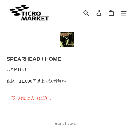
コ
ン
検索
ログイン
カート
テ
ン
ツ
に
ス
キ
ッ
SPEARHEAD / HOME
プ
す
販
CAPITOL
る
売
税込｜11,000円以上で送料無料
元
お気に入りに追加
out of stock