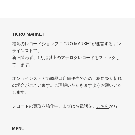
EX（EXCELLENT）
ェ
稿
ア
す
軽いスレ・スリキズがあるが、音にほとんど影響ない程度 / 中古盤として標準
少々スレ・シワなどあるがほとんど気にならない / カット・ドリルホール・底
す
る
的な状態
る
抜けなし
VG（VERY GOOD）
EX-（EXCELLENT-）
キズなどで少々ノイズが出る
TICRO MARKET
スレ・シワ・リングウェア・カット・ドリルホール、底抜けが気にならない
程度にある
福岡のレコードショップ TICRO MARKETが運営するオン
VG-（VERY GOOD-）
ラインストア。
VG（VERY GOOD）
キズ・ノイズが目立つ
新旧問わず、1万点以上のアナログレコードをストックし
目立つリングウェアや底抜け・裂け・書き込み・カットがある / アメリカ買付
P（POOR）
ています。
の中古盤として標準的な状態
針飛び・ソリがあり、おすすめできない
VG-（VERY GOOD-）
オンラインストアの商品は店舗併売のため、稀に売り切れ
ひどいリングウェアや底抜け・裂け・書き込みなどがある
の場合がございます。ご理解いただきますようお願いいた
します。
P（POOR）
VG-よりジャケットの状態が悪くおすすめできない
レコードの買取を強化中。まずはお電話を。
こちら
から
MENU