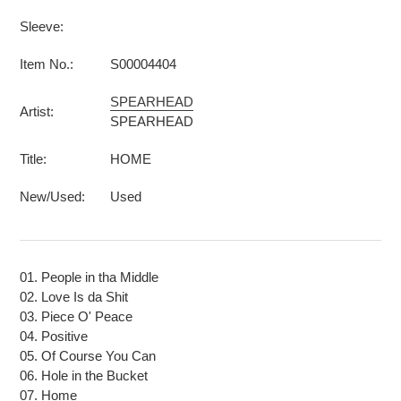
Sleeve:
Item No.:
S00004404
SPEARHEAD
Artist:
SPEARHEAD
Title:
HOME
New/Used:
Used
01. People in tha Middle
02. Love Is da Shit
03. Piece O' Peace
04. Positive
05. Of Course You Can
06. Hole in the Bucket
07. Home