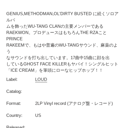
カ
ー
GENIUS,METHODMAN,OL'DIRTY BUSTED に続くソロア
ト
ルバ
に
ムを飾ったWU-TANG CLANの主要メンバーである
商
RAEKWON。プロデュースはもちろんTHE RZAこと
品
PRINCE
を
RAKEEMで、もはや普遍のWU-TANGサウンド、麻薬のよ
追
う
加
なサウンドを打ち出しています。17曲中15曲に顔を出
しているGHOST FACE KILLERもヤバイ！シングルヒット
す
「ICE CREAM」を筆頭にローなヒップホップ！！
る
Label:
LOUD
Catalog:
Format:
2LP Vinyl record (アナログ盤・レコード)
Country:
US
Released: