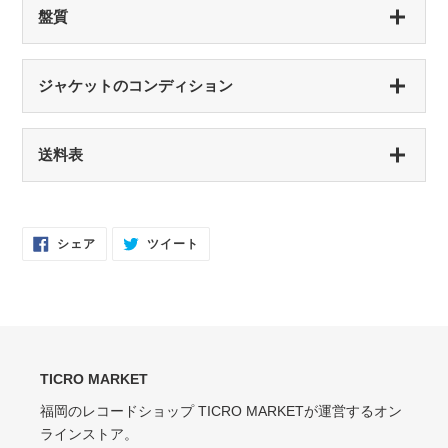
盤質
S（シールド盤）
ジャケットのコンディション
未開封・新品
NM（NEAR MINT）
S（シールド盤）
送料表
開封済み・新品同様
未開封・新品
EX（EXCELLENT）
NM（NEAR MINT）
軽いスレなどあるが音に影響なし
開封済み・新品同様
Facebook
Twitter
シェア
ツイート
で
に
EX-（EXCELLENT-）
シ
投
EX（EXCELLENT）
ェ
稿
ア
す
軽いスレ・スリキズがあるが、音にほとんど影響ない程度 / 中古盤として標準
少々スレ・シワなどあるがほとんど気にならない / カット・ドリルホール・底
す
る
的な状態
る
抜けなし
VG（VERY GOOD）
EX-（EXCELLENT-）
キズなどで少々ノイズが出る
TICRO MARKET
スレ・シワ・リングウェア・カット・ドリルホール、底抜けが気にならない
程度にある
福岡のレコードショップ TICRO MARKETが運営するオン
VG-（VERY GOOD-）
ラインストア。
VG（VERY GOOD）
キズ・ノイズが目立つ