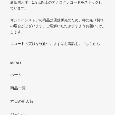
新旧問わず、1万点以上のアナログレコードをストックし
目立つリングウェアや底抜け・裂け・書き込み・カットがある / アメリカ買付
P（POOR）
ています。
の中古盤として標準的な状態
針飛び・ソリがあり、おすすめできない
VG-（VERY GOOD-）
オンラインストアの商品は店舗併売のため、稀に売り切れ
ひどいリングウェアや底抜け・裂け・書き込みなどがある
の場合がございます。ご理解いただきますようお願いいた
します。
P（POOR）
VG-よりジャケットの状態が悪くおすすめできない
レコードの買取を強化中。まずはお電話を。
こちら
から
MENU
ホーム
商品一覧
本日の新入荷
ジャンル