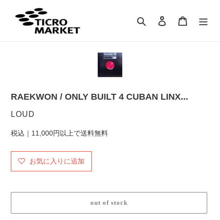
コ
ン
検索
ログイン
カート
テ
ン
ツ
に
ス
キ
ッ
RAEKWON / ONLY BUILT 4 CUBAN LINX...
プ
す
販
LOUD
る
売
税込｜11,000円以上で送料無料
元
お気に入りに追加
out of stock