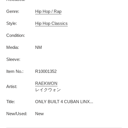
Genre:
Hip Hop / Rap
Style:
Hip Hop Classics
Condition:
Media:
NM
Sleeve:
Item No.:
R10001352
RAEKWON
Artist:
レイクウォン
Title:
ONLY BUILT 4 CUBAN LINX...
New/Used:
New