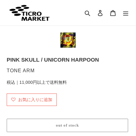
コ
ン
検索
ログイン
カート
テ
ン
ツ
に
ス
キ
ッ
PINK SKULL / UNICORN HARPOON
プ
す
販
TONE ARM
る
売
税込｜11,000円以上で送料無料
元
お気に入りに追加
out of stock