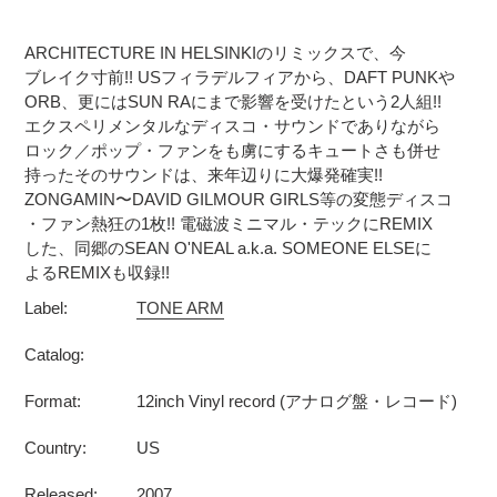
カ
ー
ARCHITECTURE IN HELSINKIのリミックスで、今
ト
ブレイク寸前!! USフィラデルフィアから、DAFT PUNKや
に
ORB、更にはSUN RAにまで影響を受けたという2人組!!
商
エクスペリメンタルなディスコ・サウンドでありながら
品
ロック／ポップ・ファンをも虜にするキュートさも併せ
を
持ったそのサウンドは、来年辺りに大爆発確実!!
追
ZONGAMIN〜DAVID GILMOUR GIRLS等の変態ディスコ
加
・ファン熱狂の1枚!! 電磁波ミニマル・テックにREMIX
した、同郷のSEAN O'NEAL a.k.a. SOMEONE ELSEに
す
よるREMIXも収録!!
る
Label:
TONE ARM
Catalog:
Format:
12inch Vinyl record (アナログ盤・レコード)
Country:
US
Released:
2007