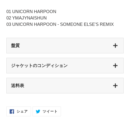
01 UNICORN HARPOON
02 YMAJYNAISHUN
03 UNICORN HARPOON - SOMEONE ELSE'S REMIX
盤質
S（シールド盤）
ジャケットのコンディション
未開封・新品
NM（NEAR MINT）
S（シールド盤）
送料表
開封済み・新品同様
未開封・新品
EX（EXCELLENT）
NM（NEAR MINT）
軽いスレなどあるが音に影響なし
開封済み・新品同様
Facebook
Twitter
シェア
ツイート
で
に
EX-（EXCELLENT-）
シ
投
EX（EXCELLENT）
ェ
稿
ア
す
軽いスレ・スリキズがあるが、音にほとんど影響ない程度 / 中古盤として標準
少々スレ・シワなどあるがほとんど気にならない / カット・ドリルホール・底
す
る