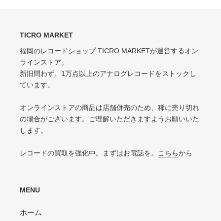
的な状態
る
抜けなし
VG（VERY GOOD）
EX-（EXCELLENT-）
キズなどで少々ノイズが出る
TICRO MARKET
スレ・シワ・リングウェア・カット・ドリルホール、底抜けが気にならない
程度にある
福岡のレコードショップ TICRO MARKETが運営するオン
VG-（VERY GOOD-）
ラインストア。
VG（VERY GOOD）
キズ・ノイズが目立つ
新旧問わず、1万点以上のアナログレコードをストックし
目立つリングウェアや底抜け・裂け・書き込み・カットがある / アメリカ買付
P（POOR）
ています。
の中古盤として標準的な状態
針飛び・ソリがあり、おすすめできない
VG-（VERY GOOD-）
オンラインストアの商品は店舗併売のため、稀に売り切れ
ひどいリングウェアや底抜け・裂け・書き込みなどがある
の場合がございます。ご理解いただきますようお願いいた
します。
P（POOR）
VG-よりジャケットの状態が悪くおすすめできない
レコードの買取を強化中。まずはお電話を。
こちら
から
MENU
ホーム