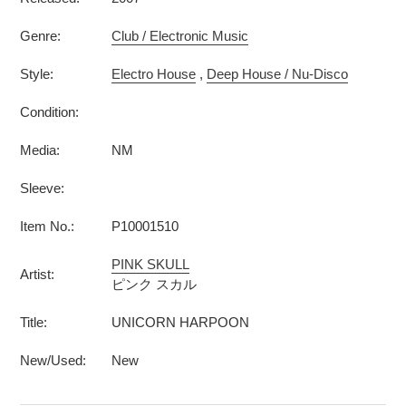
Genre:
Club / Electronic Music
Style:
Electro House
,
Deep House / Nu-Disco
Condition:
Media:
NM
Sleeve:
Item No.:
P10001510
PINK SKULL
Artist:
ピンク スカル
Title:
UNICORN HARPOON
New/Used:
New