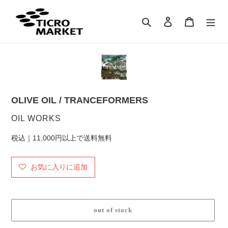
コ
ン
検索
ログイン
カート
テ
ン
ツ
に
ス
キ
ッ
OLIVE OIL / TRANCEFORMERS
プ
す
販
OIL WORKS
る
売
税込｜11,000円以上で送料無料
元
お気に入りに追加
out of stock