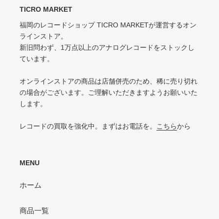
キズなどで少々ノイズが出る
TICRO MARKET
スレ・シワ・リングウェア・カット・ドリルホール、底抜けが気にならない
程度にある
福岡のレコードショップ TICRO MARKETが運営するオン
VG-（VERY GOOD-）
ラインストア。
VG（VERY GOOD）
キズ・ノイズが目立つ
新旧問わず、1万点以上のアナログレコードをストックし
目立つリングウェアや底抜け・裂け・書き込み・カットがある / アメリカ買付
P（POOR）
ています。
の中古盤として標準的な状態
針飛び・ソリがあり、おすすめできない
VG-（VERY GOOD-）
オンラインストアの商品は店舗併売のため、稀に売り切れ
ひどいリングウェアや底抜け・裂け・書き込みなどがある
の場合がございます。ご理解いただきますようお願いいた
します。
P（POOR）
VG-よりジャケットの状態が悪くおすすめできない
レコードの買取を強化中。まずはお電話を。
こちら
から
MENU
ホーム
商品一覧