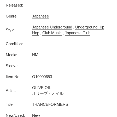
Released:
Genre:
Japanese
Japanese Underground
,
Underground Hip
Style:
Hop
,
Club Music
,
Japanese Club
Condition:
Media:
NM
Sleeve:
Item No.:
O10000653
OLIVE OIL
Artist:
オリーブ・オイル
Title:
TRANCEFORMERS
New/Used:
New