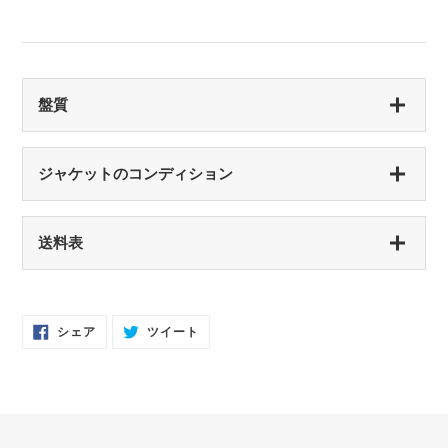
盤質
S（シールド盤）
ジャケットのコンディション
未開封・新品
NM（NEAR MINT）
S（シールド盤）
送料表
開封済み・新品同様
未開封・新品
EX（EXCELLENT）
NM（NEAR MINT）
軽いスレなどあるが音に影響なし
開封済み・新品同様
Facebook
Twitter
シェア
ツイート
で
に
EX-（EXCELLENT-）
シ
投
EX（EXCELLENT）
ェ
稿
ア
す
軽いスレ・スリキズがあるが、音にほとんど影響ない程度 / 中古盤として標準
少々スレ・シワなどあるがほとんど気にならない / カット・ドリルホール・底
す
る
的な状態
る
抜けなし
VG（VERY GOOD）
EX-（EXCELLENT-）