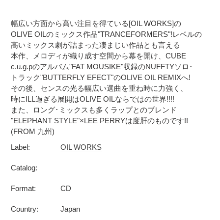
カ
ー
幅広い方面から高い注目を得ている[OIL WORKS]の
ト
OLIVE OILのミックス作品"TRANCEFORMERS"!レベルの
に
高いミックス劇が詰まった凄まじい作品とも言える
商
本作、メロディが織り成す空間から幕を開け、CUBE
品
c.u.g.pのアルバム"FAT MOUSIKE"収録のNUFFTYソロ･
を
トラック"BUTTERFLY EFECT"のOLIVE OIL REMIXへ!
追
その後、センスの光る幅広い選曲を重ね時に力強く、
加
時にILL過ぎる展開はOLIVE OILならではの世界!!!!
また、ロング･ミックスも多くラップとのブレンド
す
"ELEPHANT STYLE"×LEE PERRYは度肝のものです!!
る
(FROM 九州)
Label:
OIL WORKS
Catalog:
Format:
CD
Country:
Japan