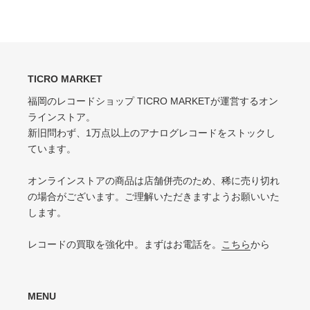
シ
投
EX（EXCELLENT）
ェ
稿
ア
す
軽いスレ・スリキズがあるが、音にほとんど影響ない程度 / 中古盤として標準
少々スレ・シワなどあるがほとんど気にならない / カット・ドリルホール・底
す
る
的な状態
る
抜けなし
VG（VERY GOOD）
EX-（EXCELLENT-）
キズなどで少々ノイズが出る
TICRO MARKET
スレ・シワ・リングウェア・カット・ドリルホール、底抜けが気にならない
程度にある
福岡のレコードショップ TICRO MARKETが運営するオン
VG-（VERY GOOD-）
ラインストア。
VG（VERY GOOD）
キズ・ノイズが目立つ
新旧問わず、1万点以上のアナログレコードをストックし
目立つリングウェアや底抜け・裂け・書き込み・カットがある / アメリカ買付
P（POOR）
ています。
の中古盤として標準的な状態
針飛び・ソリがあり、おすすめできない
VG-（VERY GOOD-）
オンラインストアの商品は店舗併売のため、稀に売り切れ
ひどいリングウェアや底抜け・裂け・書き込みなどがある
の場合がございます。ご理解いただきますようお願いいた
します。
P（POOR）
VG-よりジャケットの状態が悪くおすすめできない
レコードの買取を強化中。まずはお電話を。
こちら
から
MENU