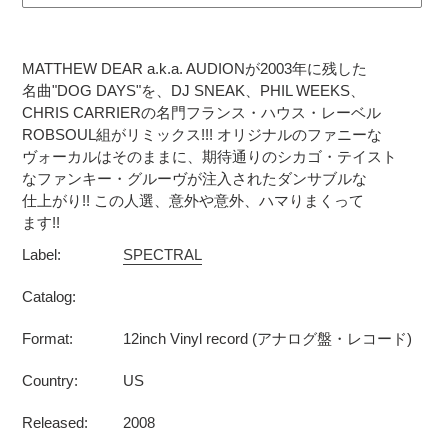
カ
ー
MATTHEW DEAR a.k.a. AUDIONが2003年に残した
ト
名曲"DOG DAYS"を、DJ SNEAK、PHIL WEEKS、
に
CHRIS CARRIERの名門フランス・ハウス・レーベル
商
ROBSOUL組がリミックス!!! オリジナルのファニーな
品
ヴォーカルはそのままに、期待通りのシカゴ・テイスト
を
なファンキー・グルーヴが注入されたダンサブルな
追
仕上がり!! この人選、意外や意外、ハマりまくって
加
ます!!
す
Label:
SPECTRAL
る
Catalog:
Format:
12inch Vinyl record (アナログ盤・レコード)
Country:
US
Released:
2008