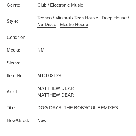
Genre:
Club / Electronic Music
Techno / Minimal / Tech House
,
Deep House /
Style:
Nu-Disco
,
Electro House
Condition:
Media:
NM
Sleeve:
Item No.:
M10003139
MATTHEW DEAR
Artist:
MATTHEW DEAR
Title:
DOG DAYS: THE ROBSOUL REMIXES
New/Used:
New