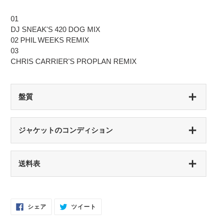
01
DJ SNEAK'S 420 DOG MIX
02 PHIL WEEKS REMIX
03
CHRIS CARRIER'S PROPLAN REMIX
盤質
S（シールド盤）
ジャケットのコンディション
未開封・新品
NM（NEAR MINT）
S（シールド盤）
送料表
開封済み・新品同様
未開封・新品
EX（EXCELLENT）
NM（NEAR MINT）
軽いスレなどあるが音に影響なし
開封済み・新品同様
Facebook
Twitter
シェア
ツイート
で
に
EX-（EXCELLENT-）