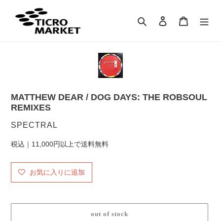
コ
ン
検索
ログイン
カート
テ
ン
ツ
に
ス
キ
ッ
MATTHEW DEAR / DOG DAYS: THE ROBSOUL
プ
REMIXES
す
る
販
SPECTRAL
売
税込｜11,000円以上で送料無料
元
お気に入りに追加
out of stock