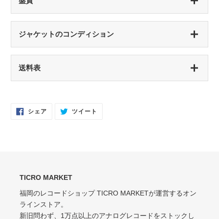
盤質
S（シールド盤）
ジャケットのコンディション
未開封・新品
NM（NEAR MINT）
S（シールド盤）
送料表
開封済み・新品同様
未開封・新品
EX（EXCELLENT）
NM（NEAR MINT）
軽いスレなどあるが音に影響なし
開封済み・新品同様
Facebook
Twitter
シェア
ツイート
で
に
EX-（EXCELLENT-）
シ
投
EX（EXCELLENT）
ェ
稿
ア
す
軽いスレ・スリキズがあるが、音にほとんど影響ない程度 / 中古盤として標準
少々スレ・シワなどあるがほとんど気にならない / カット・ドリルホール・底
す
る
的な状態
る
抜けなし
VG（VERY GOOD）
EX-（EXCELLENT-）
キズなどで少々ノイズが出る
TICRO MARKET
スレ・シワ・リングウェア・カット・ドリルホール、底抜けが気にならない
程度にある
福岡のレコードショップ TICRO MARKETが運営するオン
VG-（VERY GOOD-）
ラインストア。
VG（VERY GOOD）
キズ・ノイズが目立つ
新旧問わず、1万点以上のアナログレコードをストックし
目立つリングウェアや底抜け・裂け・書き込み・カットがある / アメリカ買付