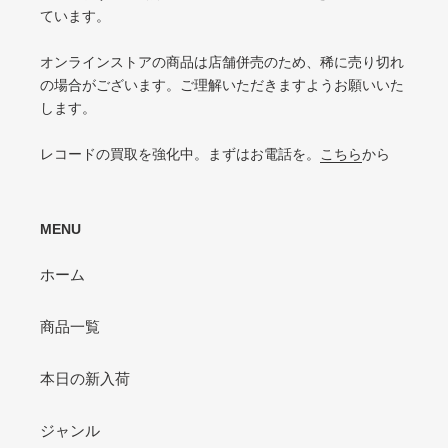
P（POOR）
ています。
の中古盤として標準的な状態
針飛び・ソリがあり、おすすめできない
VG-（VERY GOOD-）
オンラインストアの商品は店舗併売のため、稀に売り切れ
ひどいリングウェアや底抜け・裂け・書き込みなどがある
の場合がございます。ご理解いただきますようお願いいた
します。
P（POOR）
VG-よりジャケットの状態が悪くおすすめできない
レコードの買取を強化中。まずはお電話を。
こちら
から
MENU
ホーム
商品一覧
本日の新入荷
ジャンル