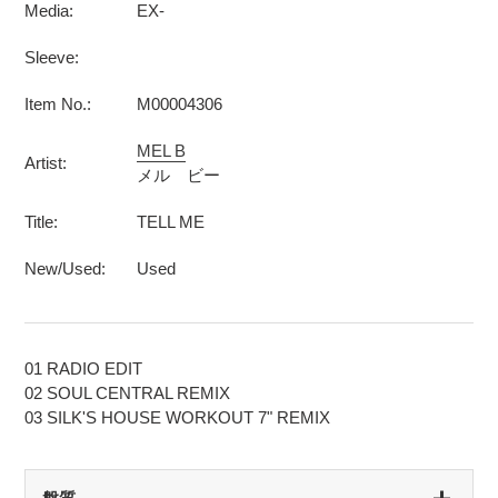
Media:
EX-
Sleeve:
Item No.:
M00004306
MEL B
Artist:
メル ビー
Title:
TELL ME
New/Used:
Used
01 RADIO EDIT
02 SOUL CENTRAL REMIX
03 SILK'S HOUSE WORKOUT 7" REMIX