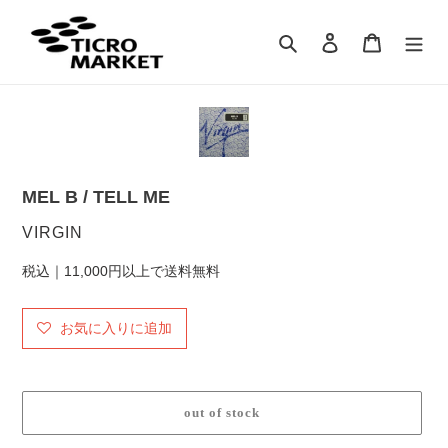
コ
ン
検索
ログイン
カート
テ
ン
ツ
に
ス
キ
ッ
MEL B / TELL ME
プ
す
販
VIRGIN
る
売
税込｜11,000円以上で送料無料
元
お気に入りに追加
out of stock