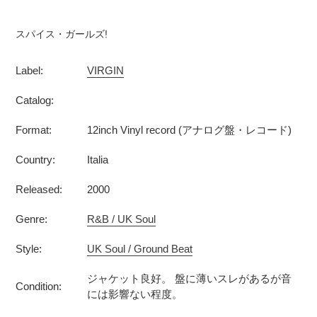
カ
ー
スパイス・ガールズ!
ト
に
Label:
VIRGIN
商
品
Catalog:
を
追
Format:
12inch Vinyl record (アナログ盤・レコード)
加
す
Country:
Italia
る
Released:
2000
Genre:
R&B / UK Soul
Style:
UK Soul / Ground Beat
ジャケット良好。 盤に薄いスレがあるが音
Condition:
には影響ない程度。