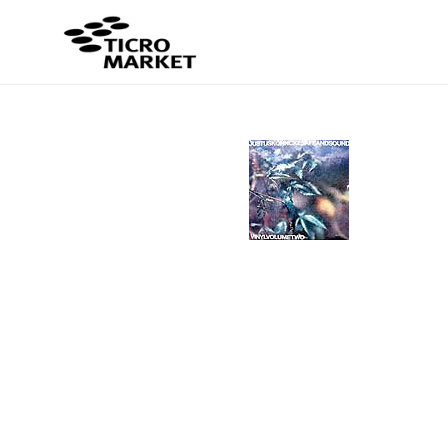
コ
ン
テ
ン
ツ
に
ス
キ
ッ
プ
す
る