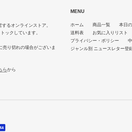
MENU
VG-（VERY GOOD-）
ひどいリングウェアや底抜け・裂け・書き
ホーム
商品一覧
本日
P（POOR）
VG-よりジャケットの状態が悪くおすすめ
が運営するオンラインストア。
ストックしています。
送料表
お気に入りリスト
プライバシー・ポリシー
中
に売り切れの場合がございま
ジャンル別 ニュースレター登
。
ちら
から