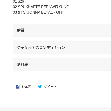
01 $26
02 SPUKHAFTE FERNWIRKUNG
03 (IT'S GONNA BE) ALRIGHT
盤質
S（シールド盤）
未開封・新品
ジャケットのコンディション
NM（NEAR MINT）
開封済み・新品同様
S（シールド盤）
未開封・新品
送料表
EX（EXCELLENT）
軽いスレなどあるが音に影響なし
NM（NEAR MINT）
開封済み・新品同様
EX-（EXCELLENT-）
軽いスレ・スリキズがあるが、音にほとんど
EX（EXCELLENT）
少々スレ・シワなどあるがほとんど気になら
Facebook
Twitter
シェア
ツイート
VG（VERY GOOD）
キズなどで少々ノイズが出る
で
に
シ
投
EX-（EXCELLENT-）
スレ・シワ・リングウェア・カット・ドリ
ェ
稿
ア
す
VG-（VERY GOOD-）
キズ・ノイズが目立つ
す
る
る
VG（VERY GOOD）
目立つリングウェアや底抜け・裂け・書き込
P（POOR）
針飛び・ソリがあり、おすすめできない
な状態