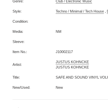
Genre:
Club / Electronic Music
Style:
Techno / Minimal / Tech House
,
Condition:
Media:
NM
Sleeve:
Item No.:
J10002117
JUSTUS KOHNCKE
Artist:
JUSTUS KOHNCKE
Title:
SAFE AND SOUND VINYL VO
New/Used:
New