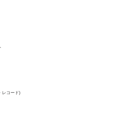
ト
ログ盤・レコード)