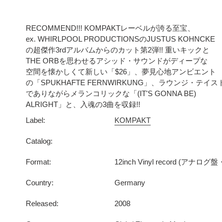
カ
ー
RECOMMEND!!! KOMPAKTレーベルが誇る至宝、
ト
ex. WHIRLPOOL PRODUCTIONSのJUSTUS KOHNCKE
の超傑作3rdアルバムからのカット第2弾!! 重いキックと
に
THE ORBを思わせるアシッド・サウンドがディープな
商
空間を懐かしくて新しい「$26」、夢見心地アンビエント
品
の「SPUKHAFTE FERNWIRKUNG」、ラウンジ・テイス
を
でありながらメランコリックな「(IT'S GONNA BE)
追
ALRIGHT」と、入魂の3曲を収録!!
加
Label:
KOMPAKT
す
る
Catalog:
Format:
12inch Vinyl record (アナ
Country:
Germany
Released:
2008