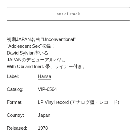
out of stock
カ
ー
初期JAPAN名曲 "Unconventional"
ト
"Adolescent Sex"収録！
に
David Sylvian率いる
商
JAPANのデビューアルバム。
品
With Obi and Inert. 帯、ライナー付き。
を
Label:
Hansa
追
加
Catalog:
VIP-6564
す
る
Format:
LP Vinyl record (アナログ盤・レコード)
Country:
Japan
Released:
1978