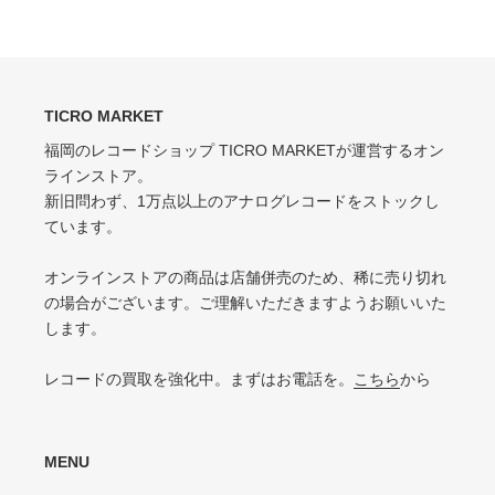
ェ
稿
ア
す
軽いスレ・スリキズがあるが、音にほとんど影響ない程度 / 中古盤として標準
少々スレ・シワなどあるがほとんど気にならない / カット・ドリルホール・底
す
る
的な状態
る
抜けなし
VG（VERY GOOD）
EX-（EXCELLENT-）
キズなどで少々ノイズが出る
TICRO MARKET
スレ・シワ・リングウェア・カット・ドリルホール、底抜けが気にならない
程度にある
福岡のレコードショップ TICRO MARKETが運営するオン
VG-（VERY GOOD-）
ラインストア。
VG（VERY GOOD）
キズ・ノイズが目立つ
新旧問わず、1万点以上のアナログレコードをストックし
目立つリングウェアや底抜け・裂け・書き込み・カットがある / アメリカ買付
P（POOR）
ています。
の中古盤として標準的な状態
針飛び・ソリがあり、おすすめできない
VG-（VERY GOOD-）
オンラインストアの商品は店舗併売のため、稀に売り切れ
ひどいリングウェアや底抜け・裂け・書き込みなどがある
の場合がございます。ご理解いただきますようお願いいた
します。
P（POOR）
VG-よりジャケットの状態が悪くおすすめできない
レコードの買取を強化中。まずはお電話を。
こちら
から
MENU