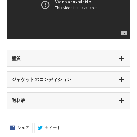
盤質
S（シールド盤）
ジャケットのコンディション
未開封・新品
NM（NEAR MINT）
S（シールド盤）
送料表
開封済み・新品同様
未開封・新品
EX（EXCELLENT）
NM（NEAR MINT）
軽いスレなどあるが音に影響なし
開封済み・新品同様
Facebook
Twitter
シェア
ツイート
で
に
EX-（EXCELLENT-）
シ
投
EX（EXCELLENT）