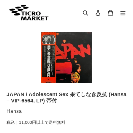
コ
ン
検索
ログイン
カート
テ
ン
ツ
に
ス
キ
ッ
プ
す
る
JAPAN / Adolescent Sex 果てしなき反抗 (Hansa
– VIP-6564, LP) 帯付
販
Hansa
売
税込｜11,000円以上で送料無料
元