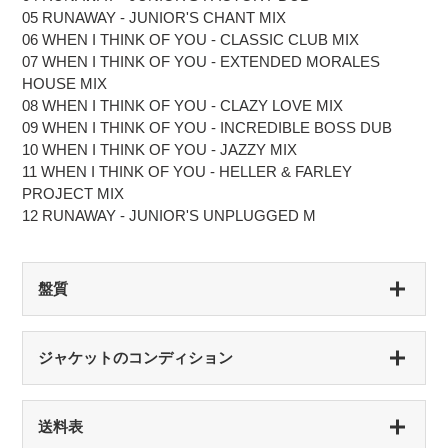
05 RUNAWAY - JUNIOR'S CHANT MIX
06 WHEN I THINK OF YOU - CLASSIC CLUB MIX
07 WHEN I THINK OF YOU - EXTENDED MORALES
HOUSE MIX
08 WHEN I THINK OF YOU - CLAZY LOVE MIX
09 WHEN I THINK OF YOU - INCREDIBLE BOSS DUB
10 WHEN I THINK OF YOU - JAZZY MIX
11 WHEN I THINK OF YOU - HELLER & FARLEY
PROJECT MIX
12 RUNAWAY - JUNIOR'S UNPLUGGED M
盤質
S（シールド盤）
ジャケットのコンディション
未開封・新品
NM（NEAR MINT）
S（シールド盤）
送料表
開封済み・新品同様
未開封・新品