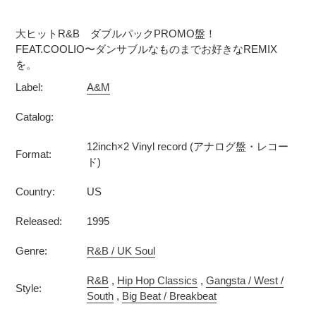
カ
ー
大ヒットR&B ダブルパックPROMO盤！
ト
FEAT.COOLIO〜ダンサブルなものまでお好きなREMIX
に
を。
商
Label:
A&M
品
を
Catalog:
追
加
12inch×2 Vinyl record (アナログ盤・レコー
Format:
す
ド)
る
Country:
US
Released:
1995
Genre:
R&B / UK Soul
R&B
,
Hip Hop Classics
,
Gangsta / West /
Style:
South
,
Big Beat / Breakbeat