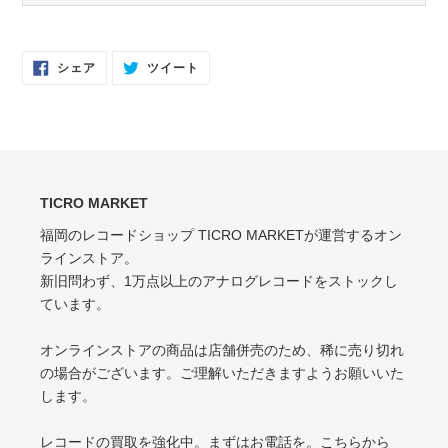
EX（EXCELLENT）
NM（NEAR MINT）
軽いスレなどあるが音に影響なし
開封済み・新品同様
Facebook
Twitter
シェア
ツイート
で
に
EX-（EXCELLENT-）
シ
投
EX（EXCELLENT）
ェ
稿
ア
す
軽いスレ・スリキズがあるが、音にほとんど影響ない程度 / 中古盤として標準
少々スレ・シワなどあるがほとんど気にならない / カット・ドリルホール・底
す
る
的な状態
る
抜けなし
VG（VERY GOOD）
EX-（EXCELLENT-）
キズなどで少々ノイズが出る
TICRO MARKET
スレ・シワ・リングウェア・カット・ドリルホール、底抜けが気にならない
程度にある
福岡のレコードショップ TICRO MARKETが運営するオン
VG-（VERY GOOD-）
ラインストア。
VG（VERY GOOD）
キズ・ノイズが目立つ
新旧問わず、1万点以上のアナログレコードをストックし
目立つリングウェアや底抜け・裂け・書き込み・カットがある / アメリカ買付
P（POOR）
ています。
の中古盤として標準的な状態
針飛び・ソリがあり、おすすめできない
VG-（VERY GOOD-）
オンラインストアの商品は店舗併売のため、稀に売り切れ
ひどいリングウェアや底抜け・裂け・書き込みなどがある
の場合がございます。ご理解いただきますようお願いいた
します。
P（POOR）
VG-よりジャケットの状態が悪くおすすめできない
レコードの買取を強化中。まずはお電話を。
こちら
から