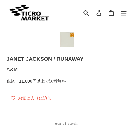
コ
ン
検索
ログイン
カート
テ
ン
ツ
に
ス
キ
ッ
JANET JACKSON / RUNAWAY
プ
す
販
A&M
る
売
税込｜11,000円以上で送料無料
元
お気に入りに追加
out of stock