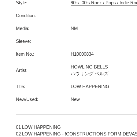
Style:
90's- 00's Rock / Pops / Indie R
Condition:
Media:
NM
Sleeve:
Item No.:
H10000834
HOWLING BELLS
Artist:
ハウリング ベルズ
Title:
LOW HAPPENING
New/Used:
New
01 LOW HAPPENING
02 LOW HAPPENING - !CONSTRUCTIONS FORM DEVAS