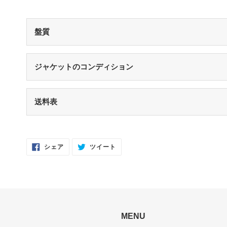
盤質
S（シールド盤）
未開封・新品
ジャケットのコンディション
NM（NEAR MINT）
開封済み・新品同様
S（シールド盤）
未開封・新品
送料表
EX（EXCELLENT）
軽いスレなどあるが音に影響なし
NM（NEAR MINT）
開封済み・新品同様
EX-（EXCELLENT-）
軽いスレ・スリキズがあるが、音にほとんど
EX（EXCELLENT）
少々スレ・シワなどあるがほとんど気になら
Facebook
Twitter
シェア
ツイート
VG（VERY GOOD）
キズなどで少々ノイズが出る
で
に
シ
投
EX-（EXCELLENT-）
スレ・シワ・リングウェア・カット・ドリ
ェ
稿
ア
す
VG-（VERY GOOD-）
キズ・ノイズが目立つ
す
る
る
VG（VERY GOOD）
目立つリングウェアや底抜け・裂け・書き込
P（POOR）
針飛び・ソリがあり、おすすめできない
な状態
MENU
VG-（VERY GOOD-）
ひどいリングウェアや底抜け・裂け・書き