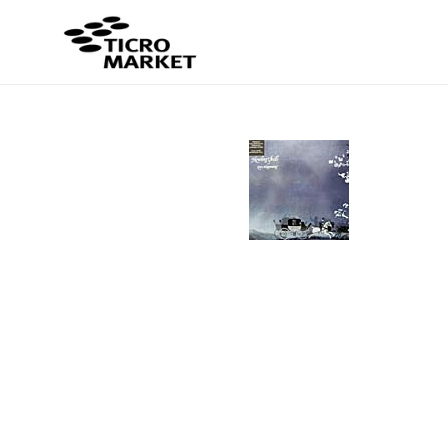
コ
ン
テ
ン
ツ
に
ス
キ
ッ
プ
す
る