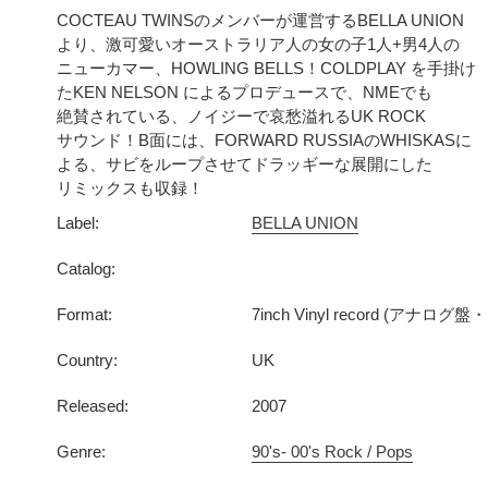
ー
COCTEAU TWINSのメンバーが運営するBELLA UNION
ト
より、激可愛いオーストラリア人の女の子1人+男4人の
ニューカマー、HOWLING BELLS！COLDPLAY を手掛け
に
たKEN NELSON によるプロデュースで、NMEでも
商
絶賛されている、ノイジーで哀愁溢れるUK ROCK
品
サウンド！B面には、FORWARD RUSSIAのWHISKASに
を
よる、サビをループさせてドラッギーな展開にした
追
リミックスも収録！
加
Label:
BELLA UNION
す
る
Catalog:
Format:
7inch Vinyl record (アナロ
Country:
UK
Released:
2007
Genre:
90's- 00's Rock / Pops