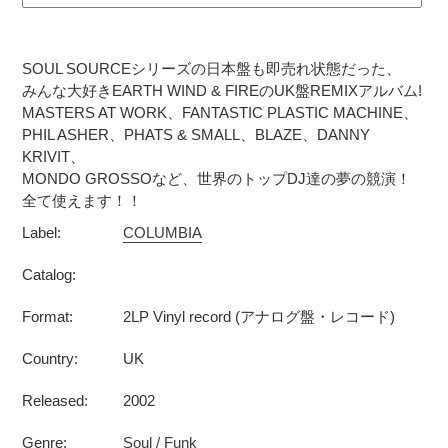
カ
ー
SOUL SOURCEシリーズの日本盤も即売れ状態だった、
ト
みんな大好きEARTH WIND & FIREのUK盤REMIXアルバム!
に
MASTERS AT WORK、FANTASTIC PLASTIC MACHINE、
商
PHIL ASHER、PHATS & SMALL、BLAZE、DANNY
品
KRIVIT、
を
MONDO GROSSOなど、世界のトップDJ達の夢の競演！
追
全て使えます！！
加
Label:
COLUMBIA
す
る
Catalog:
Format:
2LP Vinyl record (アナログ盤・レコード)
Country:
UK
Released:
2002
Genre:
Soul / Funk