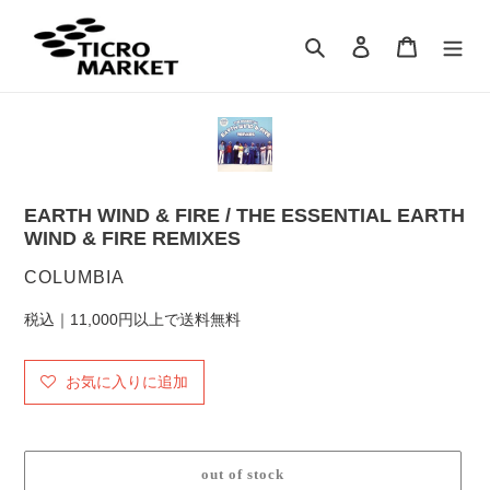
コ
ン
検索
ログイン
カート
テ
ン
ツ
に
ス
キ
ッ
EARTH WIND & FIRE / THE ESSENTIAL EARTH
プ
WIND & FIRE REMIXES
す
る
販
COLUMBIA
売
税込｜11,000円以上で送料無料
元
お気に入りに追加
out of stock