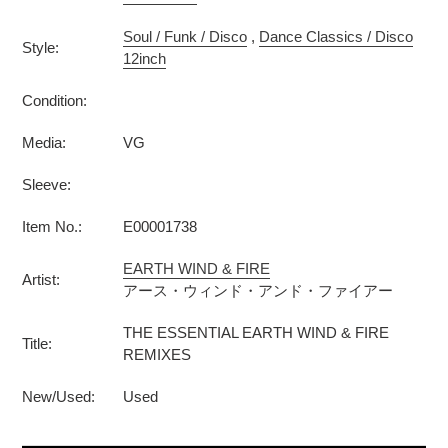
Soul / Funk / Disco
,
Dance Classics / Disco
Style:
12inch
Condition:
Media:
VG
Sleeve:
Item No.:
E00001738
EARTH WIND & FIRE
Artist:
アース・ウィンド・アンド・ファイアー
THE ESSENTIAL EARTH WIND & FIRE
Title:
REMIXES
New/Used:
Used