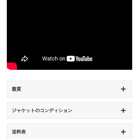
盤質
S（シールド盤）
ジャケットのコンディション
未開封・新品
NM（NEAR MINT）
S（シールド盤）
送料表
開封済み・新品同様
未開封・新品