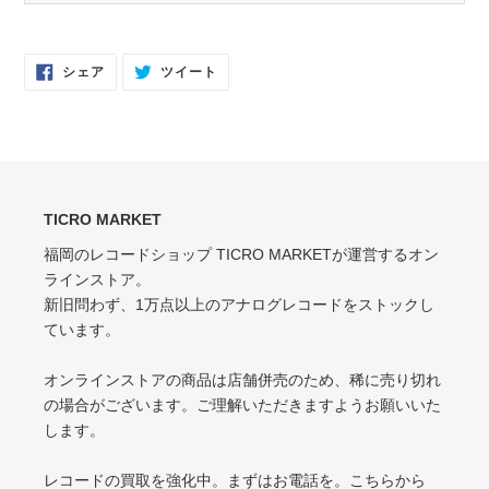
EX（EXCELLENT）
NM（NEAR MINT）
軽いスレなどあるが音に影響なし
開封済み・新品同様
Facebook
Twitter
シェア
ツイート
で
に
EX-（EXCELLENT-）
シ
投
EX（EXCELLENT）
ェ
稿
ア
す
軽いスレ・スリキズがあるが、音にほとんど影響ない程度 / 中古盤として標準
少々スレ・シワなどあるがほとんど気にならない / カット・ドリルホール・底
す
る
的な状態
る
抜けなし
VG（VERY GOOD）
EX-（EXCELLENT-）
キズなどで少々ノイズが出る
TICRO MARKET
スレ・シワ・リングウェア・カット・ドリルホール、底抜けが気にならない
程度にある
福岡のレコードショップ TICRO MARKETが運営するオン
VG-（VERY GOOD-）
ラインストア。
VG（VERY GOOD）
キズ・ノイズが目立つ
新旧問わず、1万点以上のアナログレコードをストックし
目立つリングウェアや底抜け・裂け・書き込み・カットがある / アメリカ買付
P（POOR）
ています。
の中古盤として標準的な状態
針飛び・ソリがあり、おすすめできない
VG-（VERY GOOD-）
オンラインストアの商品は店舗併売のため、稀に売り切れ
ひどいリングウェアや底抜け・裂け・書き込みなどがある
の場合がございます。ご理解いただきますようお願いいた
します。
P（POOR）
VG-よりジャケットの状態が悪くおすすめできない
レコードの買取を強化中。まずはお電話を。
こちら
から