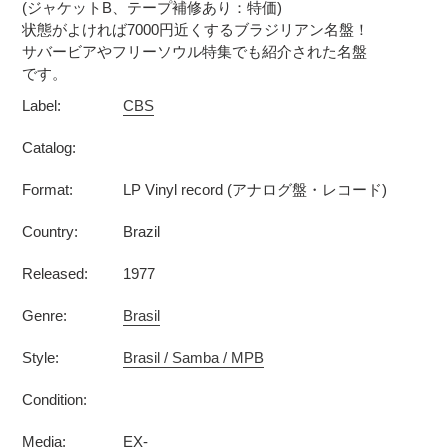
(ジャケットB、テープ補修あり：特価)
ト
状態がよければ7000円近くするブラジリアン名盤！
に
サバービアやフリーソウル特集でも紹介された名盤
商
です。
品
Label:
CBS
を
追
Catalog:
加
す
Format:
LP Vinyl record (アナログ盤・レコード)
る
Country:
Brazil
Released:
1977
Genre:
Brasil
Style:
Brasil / Samba / MPB
Condition:
Media:
EX-