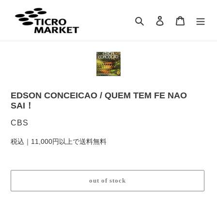
コ
ン
検索
ログイン
カート
テ
ン
ツ
に
ス
キ
ッ
EDSON CONCEICAO / QUEM TEM FE NAO
プ
SAI！
す
る
販
CBS
売
税込｜11,000円以上で送料無料
元
out of stock
カ
ー