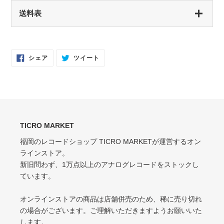
NM（NEAR MINT）
S（シールド盤）
送料表
開封済み・新品同様
未開封・新品
EX（EXCELLENT）
NM（NEAR MINT）
軽いスレなどあるが音に影響なし
開封済み・新品同様
Facebook
Twitter
シェア
ツイート
で
に
EX-（EXCELLENT-）
シ
投
EX（EXCELLENT）
ェ
稿
ア
す
軽いスレ・スリキズがあるが、音にほとんど影響ない程度 / 中古盤として標準
少々スレ・シワなどあるがほとんど気にならない / カット・ドリルホール・底
す
る
的な状態
る
抜けなし
VG（VERY GOOD）
EX-（EXCELLENT-）
キズなどで少々ノイズが出る
TICRO MARKET
スレ・シワ・リングウェア・カット・ドリルホール、底抜けが気にならない
程度にある
福岡のレコードショップ TICRO MARKETが運営するオン
VG-（VERY GOOD-）
ラインストア。
VG（VERY GOOD）
キズ・ノイズが目立つ
新旧問わず、1万点以上のアナログレコードをストックし
目立つリングウェアや底抜け・裂け・書き込み・カットがある / アメリカ買付
P（POOR）
ています。
の中古盤として標準的な状態
針飛び・ソリがあり、おすすめできない
VG-（VERY GOOD-）
オンラインストアの商品は店舗併売のため、稀に売り切れ
ひどいリングウェアや底抜け・裂け・書き込みなどがある
の場合がございます。ご理解いただきますようお願いいた
します。