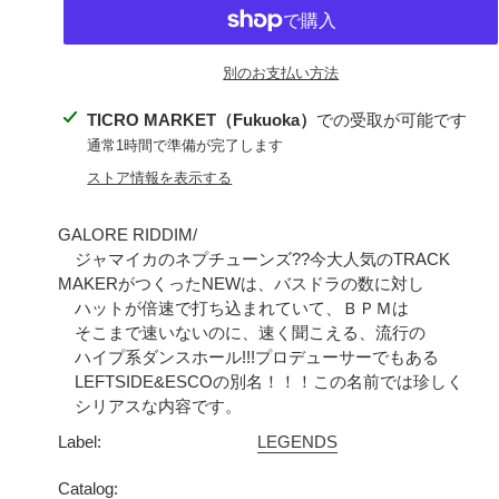
別のお支払い方法
カ
TICRO MARKET（Fukuoka）
での受取が可能です
ー
通常1時間で準備が完了します
ト
ストア情報を表示する
に
商
GALORE RIDDIM/
品
ジャマイカのネプチューンズ??今大人気のTRACK
MAKERがつくったNEWは、バスドラの数に対し
を
ハットが倍速で打ち込まれていて、ＢＰＭは
追
そこまで速いないのに、速く聞こえる、流行の
加
ハイプ系ダンスホール!!!プロデューサーでもある
す
LEFTSIDE&ESCOの別名！！！この名前では珍しく
る
シリアスな内容です。
Label:
LEGENDS
Catalog: