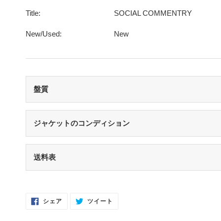
Title:
SOCIAL COMMENTRY
New/Used:
New
盤質
S（シールド盤）
未開封・新品
ジャケットのコンディション
NM（NEAR MINT）
開封済み・新品同様
S（シールド盤）
未開封・新品
送料表
EX（EXCELLENT）
軽いスレなどあるが音に影響なし
NM（NEAR MINT）
開封済み・新品同様
EX-（EXCELLENT-）
軽いスレ・スリキズがあるが、音にほとんど
EX（EXCELLENT）
少々スレ・シワなどあるがほとんど気になら
Facebook
Twitter
シェア
ツイート
VG（VERY GOOD）
キズなどで少々ノイズが出る
で
に
シ
投
EX-（EXCELLENT-）
スレ・シワ・リングウェア・カット・ドリ
ェ
稿