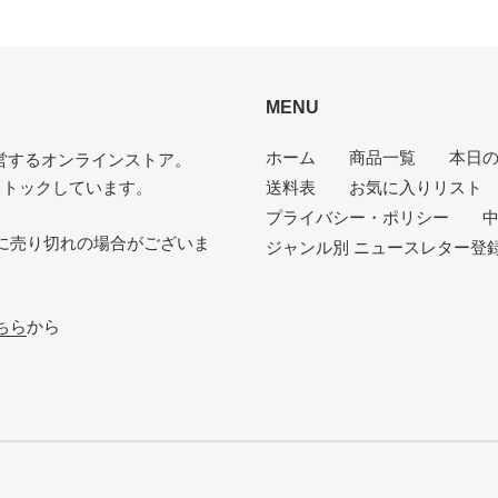
ア
す
VG-（VERY GOOD-）
キズ・ノイズが目立つ
す
る
る
VG（VERY GOOD）
目立つリングウェアや底抜け・裂け・書き込
P（POOR）
針飛び・ソリがあり、おすすめできない
な状態
MENU
VG-（VERY GOOD-）
ひどいリングウェアや底抜け・裂け・書き
ホーム
商品一覧
本日
P（POOR）
VG-よりジャケットの状態が悪くおすすめ
が運営するオンラインストア。
ストックしています。
送料表
お気に入りリスト
プライバシー・ポリシー
中
に売り切れの場合がございま
ジャンル別 ニュースレター登
。
ちら
から