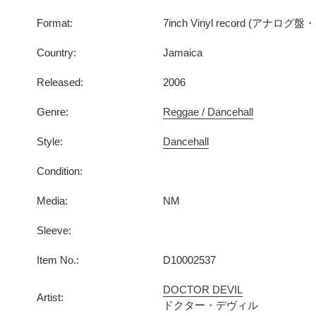
Format:
7inch Vinyl record (アナロ
Country:
Jamaica
Released:
2006
Genre:
Reggae / Dancehall
Style:
Dancehall
Condition:
Media:
NM
Sleeve:
Item No.:
D10002537
DOCTOR DEVIL
Artist:
ドクター・デヴィル