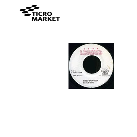
コ
ン
テ
ン
ツ
に
ス
キ
ッ
プ
す
る