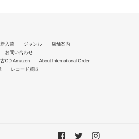
み・カットがある / アメリカ買付の中古盤として標準的
込みなどがある
の新入荷
ジャンル
店舗案内
できない
お問い合わせ
古CD Amazon
About International Order
録
レコード買取
Facebook
Twitter
Instagram