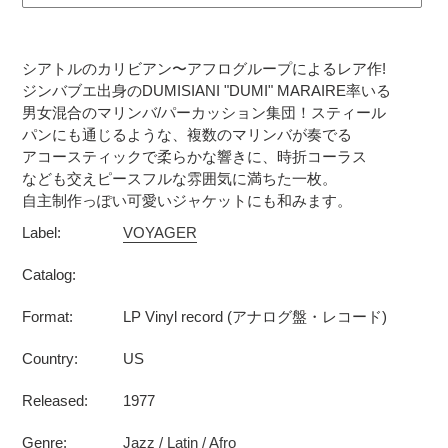
カ
ー
シアトルのカリビアン〜アフログループによるレア作!
ト
ジンバブエ出身のDUMISIANI "DUMI" MARAIRE率いる
に
男女混合のマリンバ/パーカッション集団！スティール
商
パンにも通じるような、複数のマリンバが奏でる
品
アコースティックで柔らかな響きに、時折コーラス
を
なども交えピースフルな雰囲気に満ちた一枚。
追
自主制作っぽい可愛いジャケットにも和みます。
加
Label:
VOYAGER
す
る
Catalog:
Format:
LP Vinyl record (アナログ盤・レコード)
Country:
US
Released:
1977
Genre:
Jazz / Latin / Afro