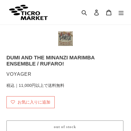
コ
ン
検索
ログイン
カート
テ
ン
ツ
に
ス
キ
ッ
DUMI AND THE MINANZI MARIMBA
プ
ENSEMBLE / RUFARO!
す
る
販
VOYAGER
売
税込｜11,000円以上で送料無料
元
お気に入りに追加
out of stock