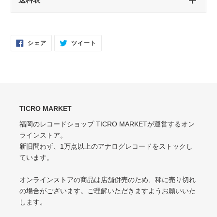
開封済み・新品同様
未開封・新品
EX（EXCELLENT）
NM（NEAR MINT）
軽いスレなどあるが音に影響なし
開封済み・新品同様
Facebook
Twitter
シェア
ツイート
で
に
EX-（EXCELLENT-）
シ
投
EX（EXCELLENT）
ェ
稿
ア
す
軽いスレ・スリキズがあるが、音にほとんど影響ない程度 / 中古盤として標準
少々スレ・シワなどあるがほとんど気にならない / カット・ドリルホール・底
す
る
的な状態
る
抜けなし
VG（VERY GOOD）
EX-（EXCELLENT-）
キズなどで少々ノイズが出る
TICRO MARKET
スレ・シワ・リングウェア・カット・ドリルホール、底抜けが気にならない
程度にある
福岡のレコードショップ TICRO MARKETが運営するオン
VG-（VERY GOOD-）
ラインストア。
VG（VERY GOOD）
キズ・ノイズが目立つ
新旧問わず、1万点以上のアナログレコードをストックし
目立つリングウェアや底抜け・裂け・書き込み・カットがある / アメリカ買付
P（POOR）
ています。
の中古盤として標準的な状態
針飛び・ソリがあり、おすすめできない
VG-（VERY GOOD-）
オンラインストアの商品は店舗併売のため、稀に売り切れ
ひどいリングウェアや底抜け・裂け・書き込みなどがある
の場合がございます。ご理解いただきますようお願いいた
します。
P（POOR）