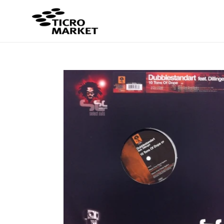
コ
ン
テ
ン
ツ
に
ス
キ
ッ
プ
す
る