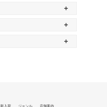
影響ない程度 / 中古盤として標準的な状態
ない / カット・ドリルホール・底抜けなし
ルホール、底抜けが気にならない程度にある
み・カットがある / アメリカ買付の中古盤として標準的
込みなどがある
の新入荷
ジャンル
店舗案内
できない