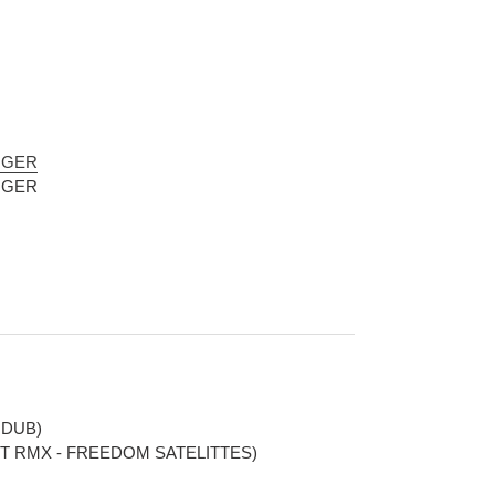
NGER
NGER
 DUB)
T RMX - FREEDOM SATELITTES)