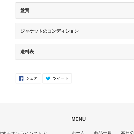
盤質
S（シールド盤）
未開封・新品
ジャケットのコンディション
NM（NEAR MINT）
開封済み・新品同様
S（シールド盤）
未開封・新品
送料表
EX（EXCELLENT）
軽いスレなどあるが音に影響なし
NM（NEAR MINT）
開封済み・新品同様
EX-（EXCELLENT-）
軽いスレ・スリキズがあるが、音にほとんど
EX（EXCELLENT）
少々スレ・シワなどあるがほとんど気になら
Facebook
Twitter
シェア
ツイート
VG（VERY GOOD）
キズなどで少々ノイズが出る
で
に
シ
投
EX-（EXCELLENT-）
スレ・シワ・リングウェア・カット・ドリ
ェ
稿
ア
す
VG-（VERY GOOD-）
キズ・ノイズが目立つ
す
る
る
VG（VERY GOOD）
目立つリングウェアや底抜け・裂け・書き込
P（POOR）
針飛び・ソリがあり、おすすめできない
な状態
MENU
VG-（VERY GOOD-）
ひどいリングウェアや底抜け・裂け・書き
ホーム
商品一覧
本日
P（POOR）
VG-よりジャケットの状態が悪くおすすめ
が運営するオンラインストア。