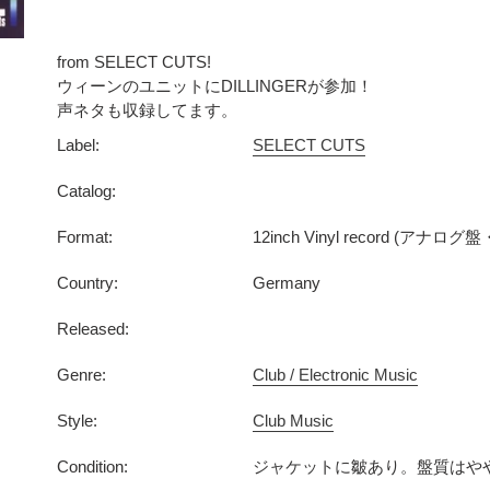
カ
ー
from SELECT CUTS!
ト
ウィーンのユニットにDILLINGERが参加！
声ネタも収録してます。
に
商
Label:
SELECT CUTS
品
Catalog:
を
追
Format:
12inch Vinyl record (アナ
加
す
Country:
Germany
る
Released:
Genre:
Club / Electronic Music
Style:
Club Music
Condition:
ジャケットに皺あり。盤質はや