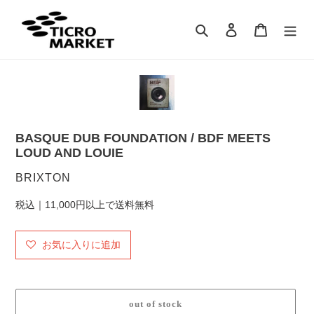
コ
ン
検索
ログイン
カート
テ
ン
ツ
に
ス
キ
ッ
BASQUE DUB FOUNDATION / BDF MEETS
プ
LOUD AND LOUIE
す
る
販
BRIXTON
売
税込｜11,000円以上で送料無料
元
お気に入りに追加
out of stock