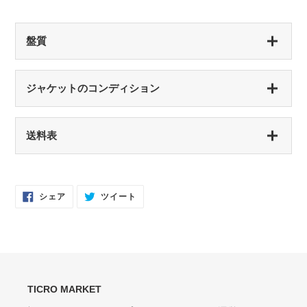
盤質
S（シールド盤）
ジャケットのコンディション
未開封・新品
NM（NEAR MINT）
S（シールド盤）
送料表
開封済み・新品同様
未開封・新品
EX（EXCELLENT）
NM（NEAR MINT）
軽いスレなどあるが音に影響なし
開封済み・新品同様
Facebook
Twitter
シェア
ツイート
で
に
EX-（EXCELLENT-）
シ
投
EX（EXCELLENT）
ェ
稿
ア
す
軽いスレ・スリキズがあるが、音にほとんど影響ない程度 / 中古盤として標準
少々スレ・シワなどあるがほとんど気にならない / カット・ドリルホール・底
す
る
的な状態
る
抜けなし
VG（VERY GOOD）
EX-（EXCELLENT-）
キズなどで少々ノイズが出る
TICRO MARKET
スレ・シワ・リングウェア・カット・ドリルホール、底抜けが気にならない
程度にある