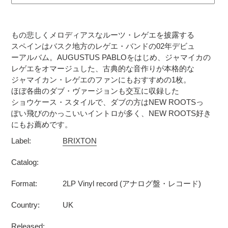
カ
ー
もの悲しくメロディアスなルーツ・レゲエを披露する
ト
スペインはバスク地方のレゲエ・バンドの02年デビュ
に
ーアルバム。AUGUSTUS PABLOをはじめ、ジャマイカの
商
レゲエをオマージュした、古典的な音作りが本格的な
品
ジャマイカン・レゲエのファンにもおすすめの1枚。
を
ほぼ各曲のダブ・ヴァージョンも交互に収録した
追
ショウケース・スタイルで、ダブの方はNEW ROOTSっ
加
ぽい飛びのかっこいいイントロが多く、NEW ROOTS好き
にもお薦めです。
す
る
Label:
BRIXTON
Catalog:
Format:
2LP Vinyl record (アナログ盤・レコード)
Country:
UK
Released: