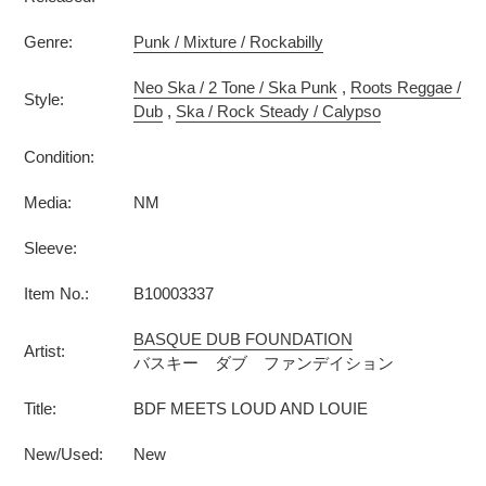
Genre:
Punk / Mixture / Rockabilly
Neo Ska / 2 Tone / Ska Punk
,
Roots Reggae /
Style:
Dub
,
Ska / Rock Steady / Calypso
Condition:
Media:
NM
Sleeve:
Item No.:
B10003337
BASQUE DUB FOUNDATION
Artist:
バスキー ダブ ファンデイション
Title:
BDF MEETS LOUD AND LOUIE
New/Used:
New