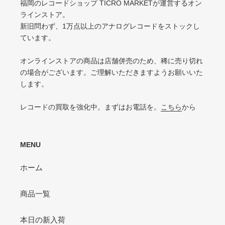
福岡のレコードショップ TICRO MARKETが運営するオン
VG-（VERY GOOD-）
ラインストア。
VG（VERY GOOD）
キズ・ノイズが目立つ
新旧問わず、1万点以上のアナログレコードをストックし
目立つリングウェアや底抜け・裂け・書き込み・カットがある / アメリカ買付
P（POOR）
ています。
の中古盤として標準的な状態
針飛び・ソリがあり、おすすめできない
VG-（VERY GOOD-）
オンラインストアの商品は店舗併売のため、稀に売り切れ
ひどいリングウェアや底抜け・裂け・書き込みなどがある
の場合がございます。ご理解いただきますようお願いいた
します。
P（POOR）
VG-よりジャケットの状態が悪くおすすめできない
レコードの買取を強化中。まずはお電話を。
こちら
から
MENU
ホーム
商品一覧
本日の新入荷