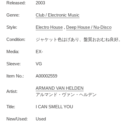
Released:
2003
Genre:
Club / Electronic Music
Style:
Electro House
,
Deep House / Nu-Disco
Condition:
ジャケット色はげあり、盤質おおむね良好。
Media:
EX-
Sleeve:
VG
Item No.:
A00002559
ARMAND VAN HELDEN
Artist:
アルマンド・ヴァン・ヘルデン
Title:
I CAN SMELL YOU
New/Used:
Used