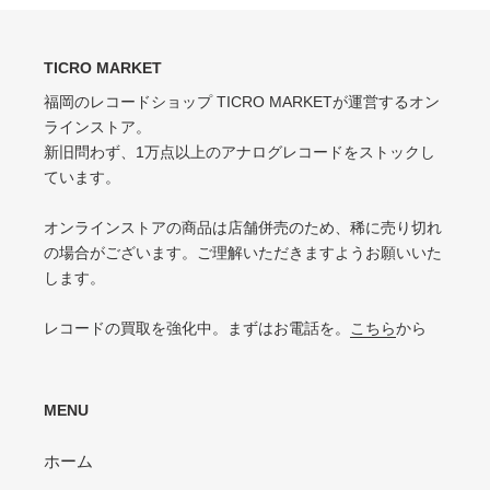
VG（VERY GOOD）
EX-（EXCELLENT-）
キズなどで少々ノイズが出る
TICRO MARKET
スレ・シワ・リングウェア・カット・ドリルホール、底抜けが気にならない
程度にある
福岡のレコードショップ TICRO MARKETが運営するオン
VG-（VERY GOOD-）
ラインストア。
VG（VERY GOOD）
キズ・ノイズが目立つ
新旧問わず、1万点以上のアナログレコードをストックし
目立つリングウェアや底抜け・裂け・書き込み・カットがある / アメリカ買付
P（POOR）
ています。
の中古盤として標準的な状態
針飛び・ソリがあり、おすすめできない
VG-（VERY GOOD-）
オンラインストアの商品は店舗併売のため、稀に売り切れ
ひどいリングウェアや底抜け・裂け・書き込みなどがある
の場合がございます。ご理解いただきますようお願いいた
します。
P（POOR）
VG-よりジャケットの状態が悪くおすすめできない
レコードの買取を強化中。まずはお電話を。
こちら
から
MENU
ホーム