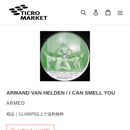
コ
ン
検索
ログイン
カート
テ
ン
ツ
に
ス
キ
ッ
プ
す
る
ARMAND VAN HELDEN / I CAN SMELL YOU
販
ARMED
売
税込｜11,000円以上で送料無料
元