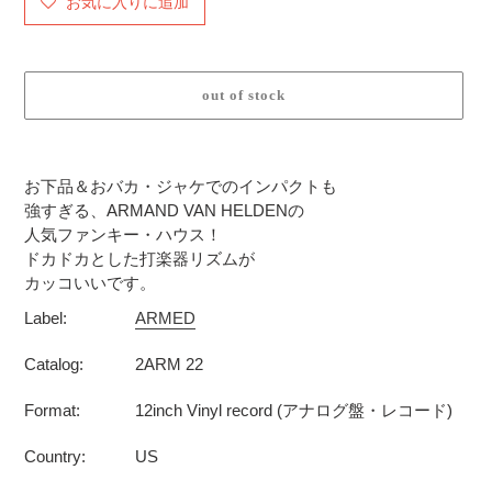
お気に入りに追加
out of stock
カ
ー
お下品＆おバカ・ジャケでのインパクトも
ト
強すぎる、ARMAND VAN HELDENの
に
人気ファンキー・ハウス！
商
ドカドカとした打楽器リズムが
品
カッコいいです。
を
Label:
ARMED
追
加
Catalog:
2ARM 22
す
る
Format:
12inch Vinyl record (アナログ盤・レコード)
Country:
US