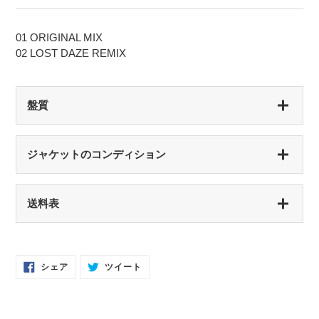
01 ORIGINAL MIX
02 LOST DAZE REMIX
盤質
S（シールド盤）
ジャケットのコンディション
未開封・新品
NM（NEAR MINT）
S（シールド盤）
送料表
開封済み・新品同様
未開封・新品
EX（EXCELLENT）
NM（NEAR MINT）
軽いスレなどあるが音に影響なし
開封済み・新品同様
Facebook
Twitter
シェア
ツイート
で
に
EX-（EXCELLENT-）
シ
投
EX（EXCELLENT）
ェ
稿
ア
す
軽いスレ・スリキズがあるが、音にほとんど影響ない程度 / 中古盤として標準
少々スレ・シワなどあるがほとんど気にならない / カット・ドリルホール・底
す
る
的な状態
る
抜けなし